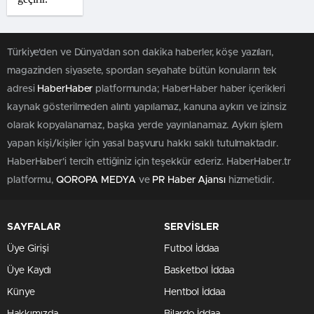
Türkiye'den ve Dünya’dan son dakika haberler, köşe yazıları,
magazinden siyasete, spordan seyahate bütün konuların tek
adresi
HaberHaber
platformunda; HaberHaber haber içerikleri
kaynak gösterilmeden alıntı yapılamaz, kanuna aykırı ve izinsiz
olarak kopyalanamaz, başka yerde yayınlanamaz. Aykırı işlem
yapan kişi/kişiler için yasal başvuru hakkı saklı tutulmaktadır.
HaberHaber'i tercih ettiğiniz için teşekkür ederiz. HaberHaber.tr
platformu,
QOROPA MEDYA
ve
PR Haber Ajansı
hizmetidir.
SAYFALAR
SERVİSLER
Üye Girişi
Futbol İddaa
Üye Kaydı
Basketbol İddaa
Künye
Hentbol İddaa