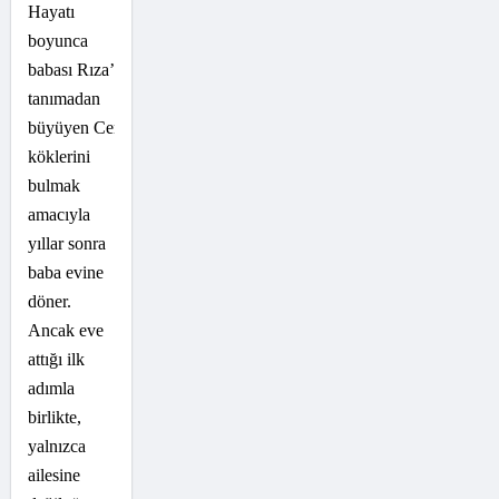
Hayatı
boyunca
babası Rıza’yı hiç
tanımadan
büyüyen Cemal,
köklerini
bulmak
amacıyla
yıllar sonra
baba evine
döner.
Ancak eve
attığı ilk
adımla
birlikte,
yalnızca
ailesine