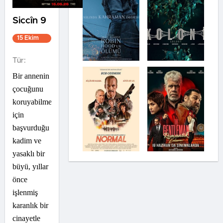
Siccîn 9
15 Ekim
2021
1s 37dk
Tür:
Bir annenin
çocuğunu
koruyabilmek
için
başvurduğu
kadim ve
yasaklı bir
büyü, yıllar
önce
işlenmiş
karanlık bir
cinayetle