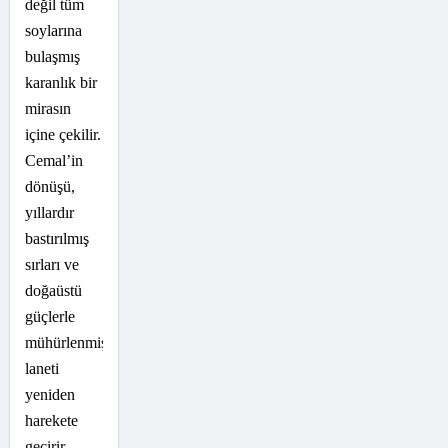
değil tüm
soylarına
bulaşmış
karanlık bir
mirasın
içine çekilir.
Cemal’in
dönüşü,
yıllardır
bastırılmış
sırları ve
doğaüstü
güçlerle
mühürlenmiş
laneti
yeniden
harekete
geçirir.