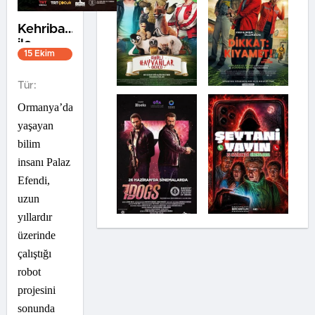
Kehribar
ile
15 Ekim
Boncuk:
2021
Kayıp
1s 37dk
Tür:
Robot
Ormanya’da
yaşayan
bilim
insanı Palaz
Efendi,
uzun
yıllardır
üzerinde
çalıştığı
robot
projesini
sonunda