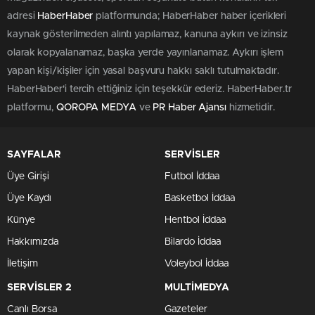
adresi
HaberHaber
platformunda; HaberHaber haber içerikleri
kaynak gösterilmeden alıntı yapılamaz, kanuna aykırı ve izinsiz
olarak kopyalanamaz, başka yerde yayınlanamaz. Aykırı işlem
yapan kişi/kişiler için yasal başvuru hakkı saklı tutulmaktadır.
HaberHaber'i tercih ettiğiniz için teşekkür ederiz. HaberHaber.tr
platformu,
QOROPA MEDYA
ve
PR Haber Ajansı
hizmetidir.
SAYFALAR
SERVİSLER
Üye Girişi
Futbol İddaa
Üye Kaydı
Basketbol İddaa
Künye
Hentbol İddaa
Hakkımızda
Bilardo İddaa
İletişim
Voleybol İddaa
SERVİSLER 2
MULTİMEDYA
Canlı Borsa
Gazeteler