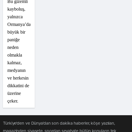
Bu gizemli
kayboluş,
yalnızca
Ormanya’da
büyük bir
paniğe
neden
olmakla
kalmaz,
medyanın
ve herkesin
dikkatini de
üzerine
çeker.
Türkiye'den ve Dünya’dan son dakika haberler, köşe yazıları,
magazinden siyasete, spordan seyahate bütün konuların tek