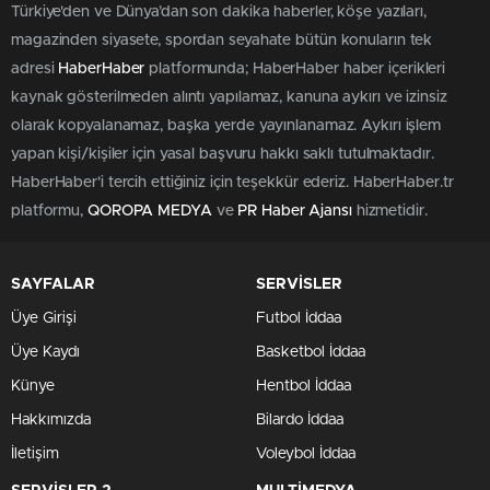
Türkiye'den ve Dünya’dan son dakika haberler, köşe yazıları,
magazinden siyasete, spordan seyahate bütün konuların tek
adresi
HaberHaber
platformunda; HaberHaber haber içerikleri
kaynak gösterilmeden alıntı yapılamaz, kanuna aykırı ve izinsiz
olarak kopyalanamaz, başka yerde yayınlanamaz. Aykırı işlem
yapan kişi/kişiler için yasal başvuru hakkı saklı tutulmaktadır.
HaberHaber'i tercih ettiğiniz için teşekkür ederiz. HaberHaber.tr
platformu,
QOROPA MEDYA
ve
PR Haber Ajansı
hizmetidir.
SAYFALAR
SERVİSLER
Üye Girişi
Futbol İddaa
Üye Kaydı
Basketbol İddaa
Künye
Hentbol İddaa
Hakkımızda
Bilardo İddaa
İletişim
Voleybol İddaa