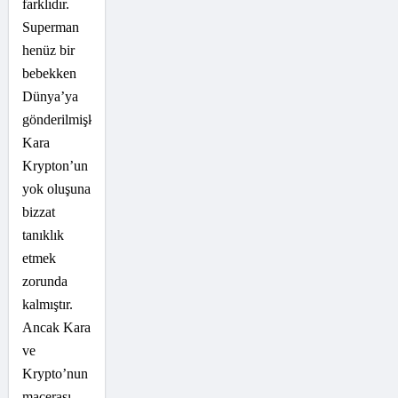
farklıdır.
Superman
henüz bir
bebekken
Dünya’ya
gönderilmişken,
Kara
Krypton’un
yok oluşuna
bizzat
tanıklık
etmek
zorunda
kalmıştır.
Ancak Kara
ve
Krypto’nun
macerası