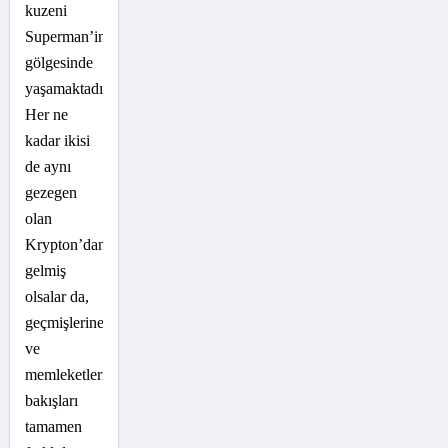
kuzeni
Superman’in
gölgesinde
yaşamaktadır.
Her ne
kadar ikisi
de aynı
gezegen
olan
Krypton’dan
gelmiş
olsalar da,
geçmişlerine
ve
memleketlerine
bakışları
tamamen