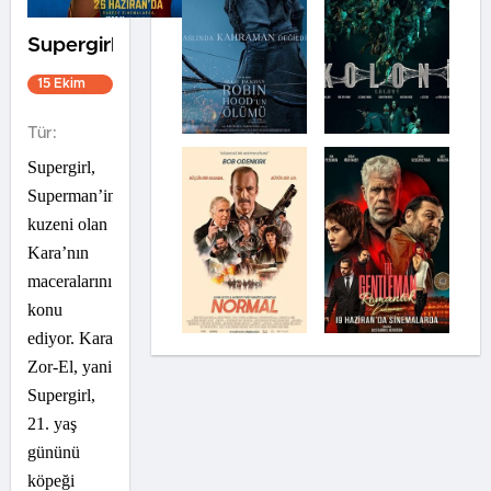
Supergirl
15 Ekim
2021
1s 37dk
Tür:
Supergirl,
Superman’in
kuzeni olan
Kara’nın
maceralarını
konu
ediyor. Kara
Zor-El, yani
Supergirl,
21. yaş
gününü
köpeği