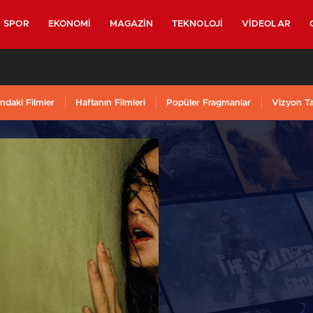
SPOR
EKONOMI
MAGAZIN
TEKNOLOJI
VIDEOLAR
ndaki Filmler
Haftanın Filmleri
Popüler Fragmanlar
Vizyon T