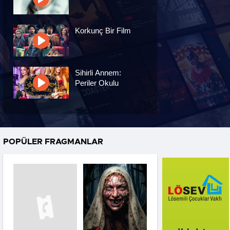
Korkunç Bir Film
Sihirli Annem:
Periler Okulu
Kıyma: Hain Eşer
Kendi Düşer
POPÜLER FRAGMANLAR
Saplantı
Cinhar