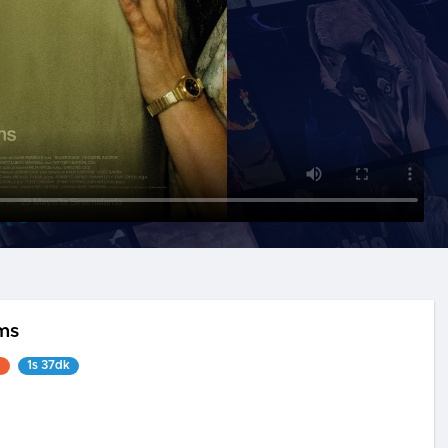
ms
1
1s 37dk