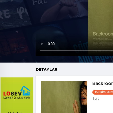
DETAYLAR
Backroo
15 Ekim 202
Tür: