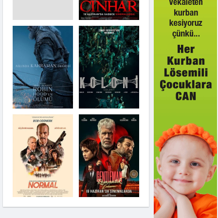
Robin Hood'un
Ölümü
Koloni
Siccîn 9
Normal