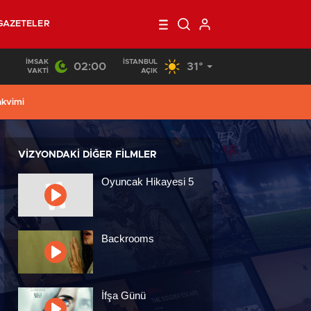
GAZETELER
İMSAK
İSTANBUL
02:00
31°
VAKTI
AÇIK
akvimi
VIZYONDAKI DIĞER FILMLER
Oyuncak Hikayesi 5
Backrooms
İfşa Günü