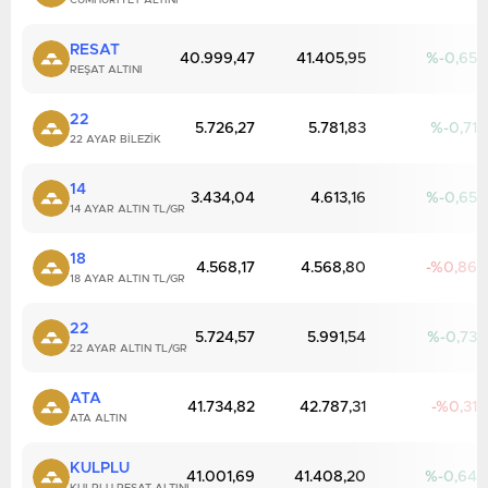
CUMHURIYET ALTINI
RESAT
40.999,47
41.405,95
-0,65
REŞAT ALTINI
22
5.726,27
5.781,83
-0,71
22 AYAR BILEZIK
14
3.434,04
4.613,16
-0,65
14 AYAR ALTIN TL/GR
18
4.568,17
4.568,80
0,86
18 AYAR ALTIN TL/GR
22
5.724,57
5.991,54
-0,73
22 AYAR ALTIN TL/GR
ATA
41.734,82
42.787,31
0,31
ATA ALTIN
KULPLU
41.001,69
41.408,20
-0,64