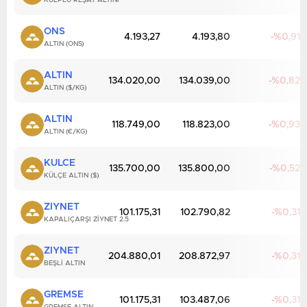
KULPLU REŞAT ALTINI
ONS
4.193,27
4.193,80
0,91
ALTIN (ONS)
ALTIN
134.020,00
134.039,00
0,82
ALTIN ($/KG)
ALTIN
118.749,00
118.823,00
0,93
ALTIN (€/KG)
KULCE
135.700,00
135.800,00
0,52
KÜLÇE ALTIN ($)
ZIYNET
101.175,31
102.790,82
0,31
KAPALIÇARŞI ZIYNET 2.5
ZIYNET
204.880,01
208.872,97
0,31
BEŞLI ALTIN
GREMSE
101.175,31
103.487,06
0,31