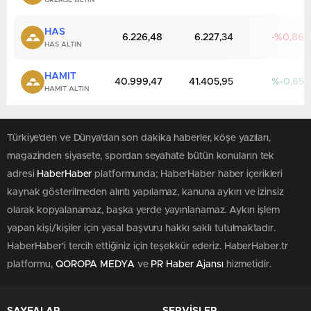
GREMSE ALTIN
HAS
6.226,48
6.227,34
0,86
HAS ALTIN
HAMIT
40.999,47
41.405,95
-0,65
HAMIT ALTIN
Türkiye'den ve Dünya’dan son dakika haberler, köşe yazıları,
magazinden siyasete, spordan seyahate bütün konuların tek
adresi
HaberHaber
platformunda; HaberHaber haber içerikleri
kaynak gösterilmeden alıntı yapılamaz, kanuna aykırı ve izinsiz
olarak kopyalanamaz, başka yerde yayınlanamaz. Aykırı işlem
yapan kişi/kişiler için yasal başvuru hakkı saklı tutulmaktadır.
HaberHaber'i tercih ettiğiniz için teşekkür ederiz. HaberHaber.tr
platformu,
QOROPA MEDYA
ve
PR Haber Ajansı
hizmetidir.