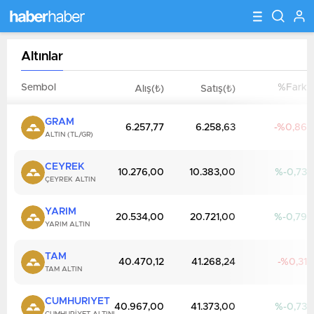
Altınlar
Sembol
%Fark
Alış(₺)
Satış(₺)
GRAM
6.257,77
6.258,63
0,86
ALTIN (TL/GR)
CEYREK
10.276,00
10.383,00
-0,73
ÇEYREK ALTIN
YARIM
20.534,00
20.721,00
-0,79
YARIM ALTIN
TAM
40.470,12
41.268,24
0,31
TAM ALTIN
CUMHURIYET
40.967,00
41.373,00
-0,73