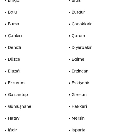
Bingöl
Bitlis
Bolu
Burdur
Bursa
Çanakkale
Çankırı
Çorum
Denizli
Diyarbakır
Düzce
Edirne
Elazığ
Erzincan
Erzurum
Eskişehir
Gaziantep
Giresun
Gümüşhane
Hakkari
Hatay
Mersin
Iğdır
Isparta