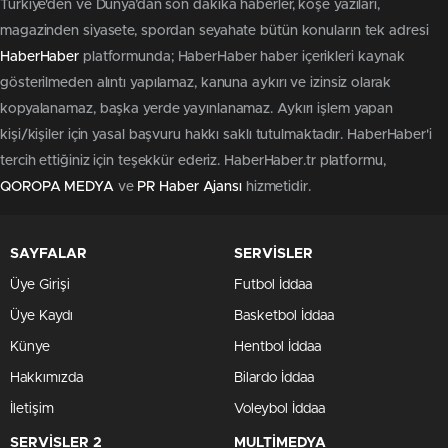
Türkiye'den ve Dünya’dan son dakika haberler, köşe yazıları,
magazinden siyasete, spordan seyahate bütün konuların tek adresi
HaberHaber
platformunda; HaberHaber haber içerikleri kaynak
gösterilmeden alıntı yapılamaz, kanuna aykırı ve izinsiz olarak
kopyalanamaz, başka yerde yayınlanamaz. Aykırı işlem yapan
kişi/kişiler için yasal başvuru hakkı saklı tutulmaktadır. HaberHaber'i
tercih ettiğiniz için teşekkür ederiz. HaberHaber.tr platformu,
QOROPA MEDYA
ve
PR Haber Ajansı
hizmetidir.
SAYFALAR
SERVİSLER
Üye Girişi
Futbol İddaa
Üye Kaydı
Basketbol İddaa
Künye
Hentbol İddaa
Hakkımızda
Bilardo İddaa
İletişim
Voleybol İddaa
SERVİSLER 2
MULTİMEDYA