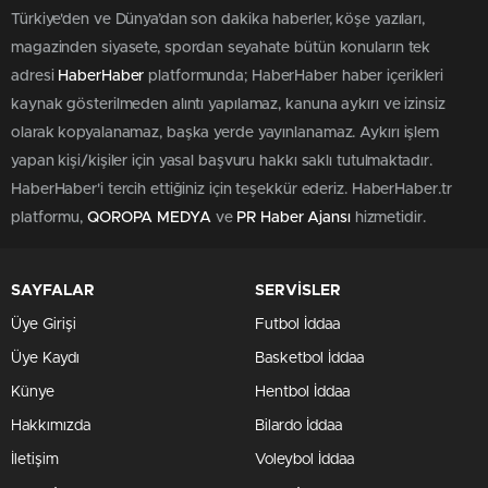
Türkiye'den ve Dünya’dan son dakika haberler, köşe yazıları,
magazinden siyasete, spordan seyahate bütün konuların tek
adresi
HaberHaber
platformunda; HaberHaber haber içerikleri
kaynak gösterilmeden alıntı yapılamaz, kanuna aykırı ve izinsiz
olarak kopyalanamaz, başka yerde yayınlanamaz. Aykırı işlem
yapan kişi/kişiler için yasal başvuru hakkı saklı tutulmaktadır.
HaberHaber'i tercih ettiğiniz için teşekkür ederiz. HaberHaber.tr
platformu,
QOROPA MEDYA
ve
PR Haber Ajansı
hizmetidir.
SAYFALAR
SERVİSLER
Üye Girişi
Futbol İddaa
Üye Kaydı
Basketbol İddaa
Künye
Hentbol İddaa
Hakkımızda
Bilardo İddaa
İletişim
Voleybol İddaa