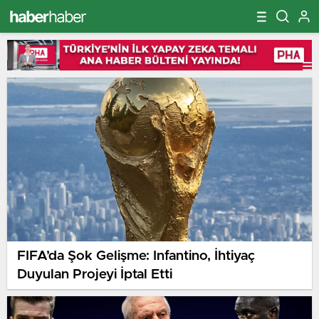
FIFA’da Şok Gelişme: Infantino, İhtiyaç
Duyulan Projeyi İptal Etti