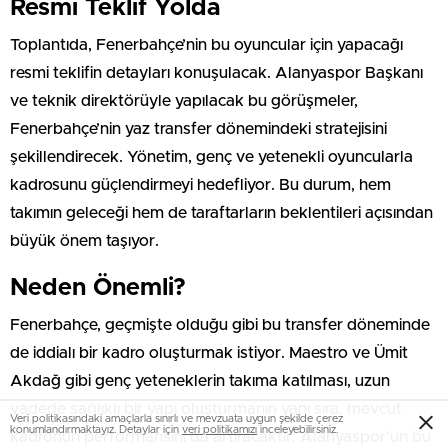
Resmi Teklif Yolda
Toplantıda, Fenerbahçe’nin bu oyuncular için yapacağı
resmi teklifin detayları konuşulacak. Alanyaspor Başkanı
ve teknik direktörüyle yapılacak bu görüşmeler,
Fenerbahçe’nin yaz transfer dönemindeki stratejisini
şekillendirecek. Yönetim, genç ve yetenekli oyuncularla
kadrosunu güçlendirmeyi hedefliyor. Bu durum, hem
takımın geleceği hem de taraftarların beklentileri açısından
büyük önem taşıyor.
Neden Önemli?
Fenerbahçe, geçmişte olduğu gibi bu transfer döneminde
de iddialı bir kadro oluşturmak istiyor. Maestro ve Ümit
Akdağ gibi genç yeteneklerin takıma katılması, uzun
vadede sağlıklı bir yapı oluşturmanın yanı sıra, mevcut
Veri politikasındaki amaçlarla sınırlı ve mevzuata uygun şekilde çerez
konumlandırmaktayız. Detaylar için
veri politikamızı
inceleyebilirsiniz.
kadronun performansını da artıracaktır. Alanyaspor’un bu