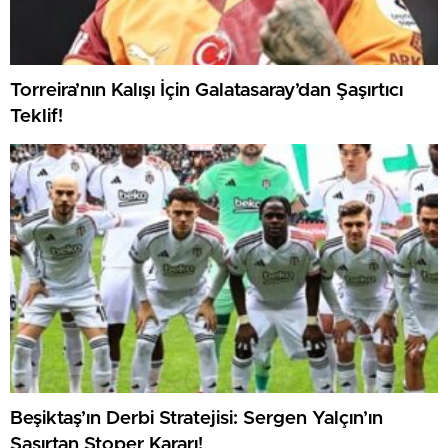
Torreira’nın Kalışı İçin Galatasaray’dan Şaşırtıcı
Teklif!
Beşiktaş’ın Derbi Stratejisi: Sergen Yalçın’ın
Şaşırtan Stoper Kararı!