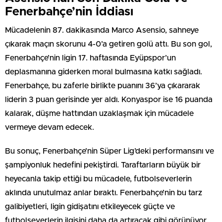
Fenerbahçe’nin İddiası
Mücadelenin 87. dakikasında Marco Asensio, sahneye
çıkarak maçın skorunu 4-0’a getiren golü attı. Bu son gol,
Fenerbahçe’nin ligin 17. haftasında Eyüpspor’un
deplasmanına giderken moral bulmasına katkı sağladı.
Fenerbahçe, bu zaferle birlikte puanını 36’ya çıkararak
liderin 3 puan gerisinde yer aldı. Konyaspor ise 16 puanda
kalarak, düşme hattından uzaklaşmak için mücadele
vermeye devam edecek.
Bu sonuç, Fenerbahçe’nin Süper Lig’deki performansını ve
şampiyonluk hedefini pekiştirdi. Taraftarların büyük bir
heyecanla takip ettiği bu mücadele, futbolseverlerin
aklında unutulmaz anlar bıraktı. Fenerbahçe’nin bu tarz
galibiyetleri, ligin gidişatını etkileyecek güçte ve
futbolseverlerin ilgisini daha da artıracak gibi görünüyor.