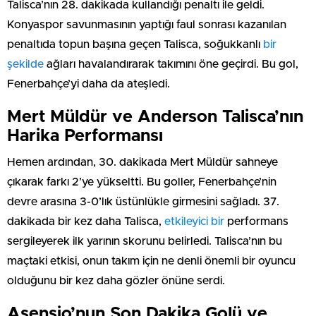
Talisca’nın 28. dakikada kullandığı penaltı ile geldi.
Konyaspor savunmasının yaptığı faul sonrası kazanılan
penaltıda topun başına geçen Talisca, soğukkanlı
bir
şekilde
ağları havalandırarak takımını öne geçirdi. Bu gol,
Fenerbahçe’yi daha da ateşledi.
Mert Müldür ve Anderson Talisca’nın
Harika Performansı
Hemen ardından, 30. dakikada Mert Müldür sahneye
çıkarak farkı 2’ye yükseltti. Bu goller, Fenerbahçe’nin
devre arasına 3-0’lık üstünlükle girmesini sağladı. 37.
dakikada bir kez daha Talisca,
etkileyici bir
performans
sergileyerek ilk yarının skorunu belirledi. Talisca’nın bu
maçtaki etkisi, onun takım için ne denli önemli bir oyuncu
olduğunu bir kez daha gözler önüne serdi.
Asensio’nun Son Dakika Golü ve