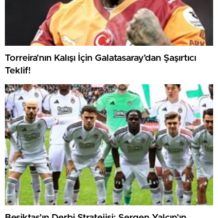
Torreira’nın Kalışı İçin Galatasaray’dan Şaşırtıcı
Teklif!
Beşiktaş’ın Derbi Stratejisi: Sergen Yalçın’ın