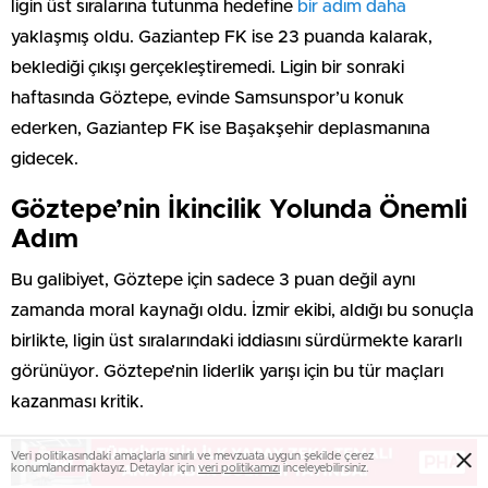
ligin üst sıralarına tutunma hedefine
bir adım daha
yaklaşmış oldu. Gaziantep FK ise 23 puanda kalarak,
beklediği çıkışı gerçekleştiremedi. Ligin bir sonraki
haftasında Göztepe, evinde Samsunspor’u konuk
ederken, Gaziantep FK ise Başakşehir deplasmanına
gidecek.
Göztepe’nin İkincilik Yolunda Önemli
Adım
Bu galibiyet, Göztepe için sadece 3 puan değil aynı
zamanda moral kaynağı oldu. İzmir ekibi, aldığı bu sonuçla
birlikte, ligin üst sıralarındaki iddiasını sürdürmekte kararlı
görünüyor. Göztepe’nin liderlik yarışı için bu tür maçları
kazanması kritik.
Veri politikasındaki amaçlarla sınırlı ve mevzuata uygun şekilde çerez
konumlandırmaktayız. Detaylar için
veri politikamızı
inceleyebilirsiniz.