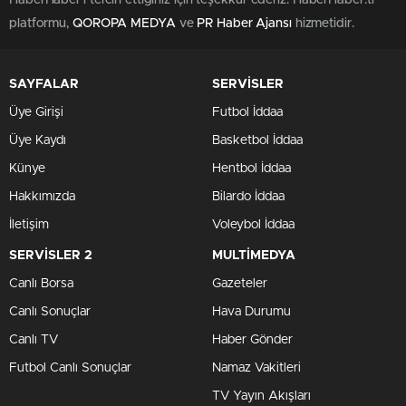
HaberHaber'i tercih ettiğiniz için teşekkür ederiz. HaberHaber.tr
platformu,
QOROPA MEDYA
ve
PR Haber Ajansı
hizmetidir.
SAYFALAR
SERVİSLER
Üye Girişi
Futbol İddaa
Üye Kaydı
Basketbol İddaa
Künye
Hentbol İddaa
Hakkımızda
Bilardo İddaa
İletişim
Voleybol İddaa
SERVİSLER 2
MULTİMEDYA
Canlı Borsa
Gazeteler
Canlı Sonuçlar
Hava Durumu
Canlı TV
Haber Gönder
Futbol Canlı Sonuçlar
Namaz Vakitleri
TV Yayın Akışları