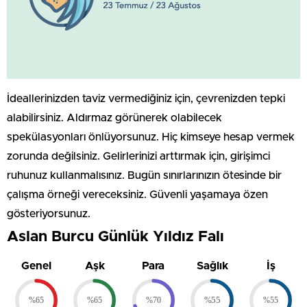
İdeallerinizden taviz vermediğiniz için, çevrenizden tepki
alabilirsiniz. Aldırmaz görünerek olabilecek
spekülasyonları önlüyorsunuz. Hiç kimseye hesap vermek
zorunda değilsiniz. Gelirlerinizi arttırmak için, girişimci
ruhunuz kullanmalısınız. Bugün sınırlarınızın ötesinde bir
çalışma örneği vereceksiniz. Güvenli yaşamaya özen
gösteriyorsunuz.
Aslan Burcu Günlük Yıldız Falı
Genel
Aşk
Para
Sağlık
İş
%65
%65
%70
%55
%55