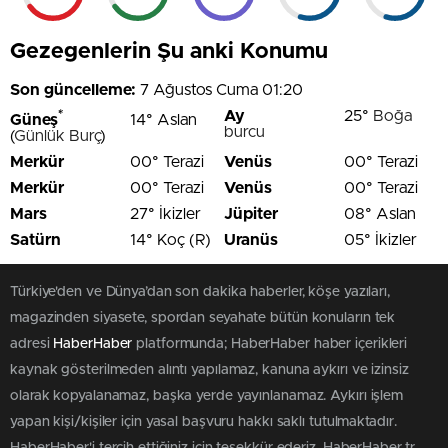
Gezegenlerin Şu anki Konumu
Son güncelleme:
7 Ağustos Cuma 01:20
*
Ay
25°
Boğa
Güneş
14° Aslan
burcu
(
Günlük Burç
)
Merkür
00° Terazi
Venüs
00° Terazi
Merkür
00° Terazi
Venüs
00° Terazi
Mars
27° İkizler
Jüpiter
08° Aslan
Satürn
14° Koç (R)
Uranüs
05° İkizler
Türkiye'den ve Dünya’dan son dakika haberler, köşe yazıları,
magazinden siyasete, spordan seyahate bütün konuların tek
adresi
HaberHaber
platformunda; HaberHaber haber içerikleri
kaynak gösterilmeden alıntı yapılamaz, kanuna aykırı ve izinsiz
olarak kopyalanamaz, başka yerde yayınlanamaz. Aykırı işlem
yapan kişi/kişiler için yasal başvuru hakkı saklı tutulmaktadır.