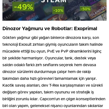
Dinozor Yağmuru ve Robotlar: Exoprimal
Gökten yağmur gibi yağan binlerce dinozora karşı, son
teknoloji Exosuit zırhları giymiş oyuncuların takım halinde
mücadele ettiği bu oyun, PvE ve PvP dinamiklerini ilginç
bir şekilde harmanlıyor. Oyuncular, tank, destek veya
saldırı odaklı farklı zırh sınıflarını seçerek hem devasa
dinozor sürülerini durdurmaya çalışır hem de rakip
takımdan daha hızlı görevleri tamamlamak için yarışır.
Kaotik savaş alanları, dev T-Rex karşılaşmaları ve sürekli
değişen görev yapıları, takım oyununu ve stratejik iş
birliğini zorunlu kılar. Capcom’un en çılgın konseptlerinden
biri olan yapım, geleneksel nişancı oyunlarından sıkılanlar