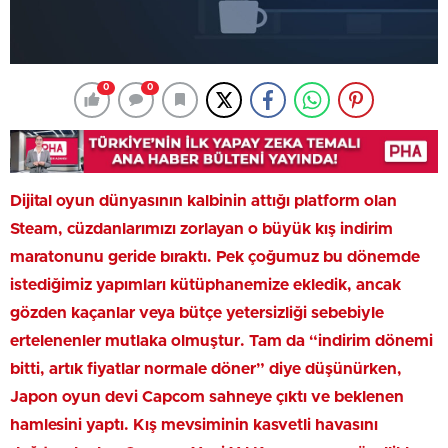
0
0
Dijital oyun dünyasının kalbinin attığı platform olan
Steam, cüzdanlarımızı zorlayan o büyük kış indirim
maratonunu geride bıraktı. Pek çoğumuz bu dönemde
istediğimiz yapımları kütüphanemize ekledik, ancak
gözden kaçanlar veya bütçe yetersizliği sebebiyle
ertelenenler mutlaka olmuştur. Tam da “indirim dönemi
bitti, artık fiyatlar normale döner” diye düşünürken,
Japon oyun devi Capcom sahneye çıktı ve beklenen
hamlesini yaptı. Kış mevsiminin kasvetli havasını