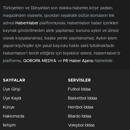
Türkiye'den ve Dünya’dan son dakika haberler, köşe yazıları,
magazinden siyasete, spordan seyahate bütün konuların tek
adresi
HaberHaber
platformunda; HaberHaber haber içerikleri
kaynak gösterilmeden alıntı yapılamaz, kanuna aykırı ve izinsiz
olarak kopyalanamaz, başka yerde yayınlanamaz. Aykırı işlem
yapan kişi/kişiler için yasal başvuru hakkı saklı tutulmaktadır.
HaberHaber'i tercih ettiğiniz için teşekkür ederiz. HaberHaber.tr
platformu,
QOROPA MEDYA
ve
PR Haber Ajansı
hizmetidir.
SAYFALAR
SERVİSLER
Üye Girişi
Futbol İddaa
Üye Kaydı
Basketbol İddaa
Künye
Hentbol İddaa
Hakkımızda
Bilardo İddaa
İletişim
Voleybol İddaa