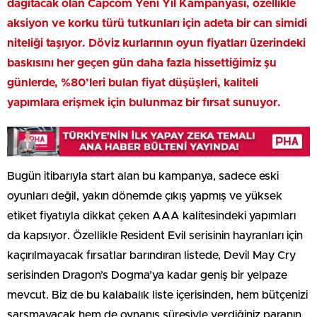
dağıtacak olan Capcom Yeni Yıl Kampanyası, özellikle
aksiyon ve korku türü tutkunları için adeta bir can simidi
niteliği taşıyor. Döviz kurlarının oyun fiyatları üzerindeki
baskısını her geçen gün daha fazla hissettiğimiz şu
günlerde, %80’leri bulan fiyat düşüşleri, kaliteli
yapımlara erişmek için bulunmaz bir fırsat sunuyor.
Bugün itibarıyla start alan bu kampanya, sadece eski
oyunları değil, yakın dönemde çıkış yapmış ve yüksek
etiket fiyatıyla dikkat çeken AAA kalitesindeki yapımları
da kapsıyor. Özellikle Resident Evil serisinin hayranları için
kaçırılmayacak fırsatlar barındıran listede, Devil May Cry
serisinden Dragon’s Dogma’ya kadar geniş bir yelpaze
mevcut. Biz de bu kalabalık liste içerisinden, hem bütçenizi
sarsmayacak hem de oynanış süresiyle verdiğiniz paranın