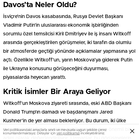
Davos’ta Neler Oldu?
İsviçre’nin Davos kasabasında, Rusya Devlet Başkanı
Vladimir Putin’in uluslararası ekonomik işbirliğinden
sorumlu özel temsilcisi Kiril Dmitriyev ile iş insanı Witkoff
arasında gerçekleştirilen görüşmeler, iki tarafın da olumlu
bir atmosferde geçtiği yönünde açıklamalar yapmasına yol
açtı. Özellikle Witkoff’un, yarın Moskova’ya giderek Putin
ile Ukrayna konusunu görüşeceğini duyurması,
piyasalarda heyecan yarattı.
Kritik İsimler Bir Araya Geliyor
Witkoff’un Moskova ziyareti sırasında, eski ABD Başkanı
Donald Trump’ın damadı ve başdanışmanı Jared
Kushner’in de yer alması bekleniyor. Bu durum, iki ülke
arasındaki ilişkilerin yeniden şekillenmesi adına önemli bir
Veri politikasındaki amaçlarla sınırlı ve mevzuata uygun şekilde çerez
konumlandırmaktayız. Detaylar için
veri politikamızı
inceleyebilirsiniz.
adım olarak değerlendiriliyor. Uzmanlar, bu görüşmelerin