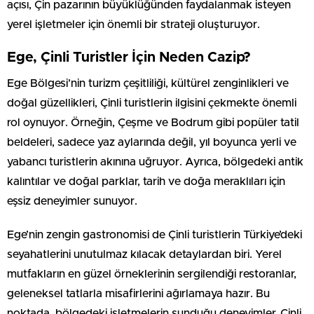
açısı, Çin pazarının büyüklüğünden faydalanmak isteyen
yerel işletmeler için önemli bir strateji oluşturuyor.
Ege, Çinli Turistler İçin Neden Cazip?
Ege Bölgesi’nin turizm çeşitliliği, kültürel zenginlikleri ve
doğal güzellikleri, Çinli turistlerin ilgisini çekmekte önemli
rol oynuyor. Örneğin, Çeşme ve Bodrum gibi popüler tatil
beldeleri, sadece yaz aylarında değil, yıl boyunca yerli ve
yabancı turistlerin akınına uğruyor. Ayrıca, bölgedeki antik
kalıntılar ve doğal parklar, tarih ve doğa meraklıları için
eşsiz deneyimler sunuyor.
Ege’nin zengin gastronomisi de Çinli turistlerin Türkiye’deki
seyahatlerini unutulmaz kılacak detaylardan biri. Yerel
mutfakların en güzel örneklerinin sergilendiği restoranlar,
geleneksel tatlarla misafirlerini ağırlamaya hazır. Bu
noktada, bölgedeki işletmelerin sunduğu deneyimler, Çinli