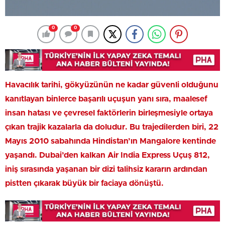
0
0
Havacılık tarihi, gökyüzünün ne kadar güvenli olduğunu
kanıtlayan binlerce başarılı uçuşun yanı sıra, maalesef
insan hatası ve çevresel faktörlerin birleşmesiyle ortaya
çıkan trajik kazalarla da doludur. Bu trajedilerden biri, 22
Mayıs 2010 sabahında Hindistan’ın Mangalore kentinde
yaşandı. Dubai’den kalkan Air India Express Uçuş 812,
iniş sırasında yaşanan bir dizi talihsiz kararın ardından
pistten çıkarak büyük bir faciaya dönüştü.