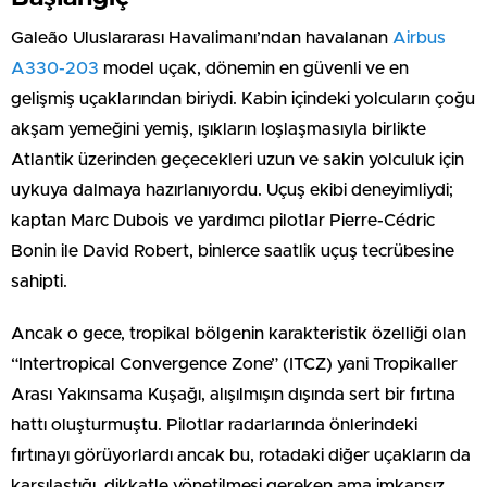
Galeão Uluslararası Havalimanı’ndan havalanan
Airbus
A330-203
model uçak, dönemin en güvenli ve en
gelişmiş uçaklarından biriydi. Kabin içindeki yolcuların çoğu
akşam yemeğini yemiş, ışıkların loşlaşmasıyla birlikte
Atlantik üzerinden geçecekleri uzun ve sakin yolculuk için
uykuya dalmaya hazırlanıyordu. Uçuş ekibi deneyimliydi;
kaptan Marc Dubois ve yardımcı pilotlar Pierre-Cédric
Bonin ile David Robert, binlerce saatlik uçuş tecrübesine
sahipti.
Ancak o gece, tropikal bölgenin karakteristik özelliği olan
“Intertropical Convergence Zone” (ITCZ) yani Tropikaller
Arası Yakınsama Kuşağı, alışılmışın dışında sert bir fırtına
hattı oluşturmuştu. Pilotlar radarlarında önlerindeki
fırtınayı görüyorlardı ancak bu, rotadaki diğer uçakların da
karşılaştığı, dikkatle yönetilmesi gereken ama imkansız