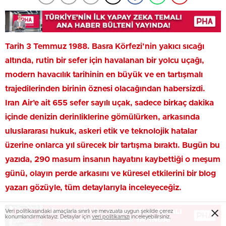
Tarih 3 Temmuz 1988. Basra Körfezi’nin yakıcı sıcağı
altında, rutin bir sefer için havalanan bir yolcu uçağı,
modern havacılık tarihinin en büyük ve en tartışmalı
trajedilerinden birinin öznesi olacağından habersizdi.
Iran Air’e ait 655 sefer sayılı uçak, sadece birkaç dakika
içinde denizin derinliklerine gömülürken, arkasında
uluslararası hukuk, askeri etik ve teknolojik hatalar
üzerine onlarca yıl sürecek bir tartışma bıraktı. Bugün bu
yazıda, 290 masum insanın hayatını kaybettiği o meşum
günü, olayın perde arkasını ve küresel etkilerini bir blog
yazarı gözüyle, tüm detaylarıyla inceleyeceğiz.
Veri politikasındaki amaçlarla sınırlı ve mevzuata uygun şekilde çerez
konumlandırmaktayız. Detaylar için
veri politikamızı
inceleyebilirsiniz.