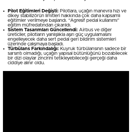
Pilot Eğitimleri Değişti:
Pilotlara, uçağın manevra hızı ve
dikey stabilizörün limitleri hakkında çok daha kapsamlı
eğitimler verilmeye başlandı. “Agresif pedal kullanımı”
eğitim müfredatından çıkarıldı.
Sistem Tasarımları Güncellendi:
Airbus ve diğer
üreticiler, pilotların yanlışlıkla aşırı güç uygulamasını
engelleyecek daha sert pedal geri bildirim sistemleri
üzerinde çalışmaya başladı.
Türbülans Farkındalığı:
Kuyruk türbülansının sadece bir
sarsıntı olmadığı, uçağın yapısal bütünlüğünü bozabilecek
bir dizi olaylar zincirini tetikleyebileceği gerçeği daha
ciddiye alınır oldu.