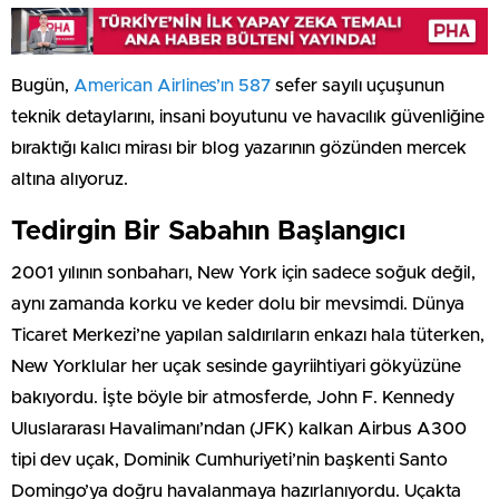
Bugün,
American Airlines’ın 587
sefer sayılı uçuşunun
teknik detaylarını, insani boyutunu ve havacılık güvenliğine
bıraktığı kalıcı mirası bir blog yazarının gözünden mercek
altına alıyoruz.
Tedirgin Bir Sabahın Başlangıcı
2001 yılının sonbaharı, New York için sadece soğuk değil,
aynı zamanda korku ve keder dolu bir mevsimdi. Dünya
Ticaret Merkezi’ne yapılan saldırıların enkazı hala tüterken,
New Yorklular her uçak sesinde gayriihtiyari gökyüzüne
bakıyordu. İşte böyle bir atmosferde, John F. Kennedy
Uluslararası Havalimanı’ndan (JFK) kalkan Airbus A300
tipi dev uçak, Dominik Cumhuriyeti’nin başkenti Santo
Domingo’ya doğru havalanmaya hazırlanıyordu. Uçakta