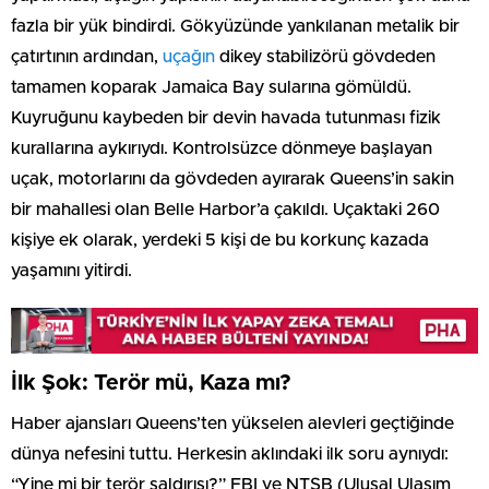
fazla bir yük bindirdi. Gökyüzünde yankılanan metalik bir
çatırtının ardından,
uçağın
dikey stabilizörü gövdeden
tamamen koparak Jamaica Bay sularına gömüldü.
Kuyruğunu kaybeden bir devin havada tutunması fizik
kurallarına aykırıydı. Kontrolsüzce dönmeye başlayan
uçak, motorlarını da gövdeden ayırarak Queens’in sakin
bir mahallesi olan Belle Harbor’a çakıldı. Uçaktaki 260
kişiye ek olarak, yerdeki 5 kişi de bu korkunç kazada
yaşamını yitirdi.
İlk Şok: Terör mü, Kaza mı?
Haber ajansları Queens’ten yükselen alevleri geçtiğinde
dünya nefesini tuttu. Herkesin aklındaki ilk soru aynıydı:
“Yine mi bir terör saldırısı?” FBI ve NTSB (Ulusal Ulaşım