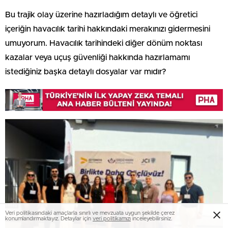
Bu trajik olay üzerine hazırladığım detaylı ve öğretici
içeriğin havacılık tarihi hakkındaki merakınızı gidermesini
umuyorum. Havacılık tarihindeki diğer dönüm noktası
kazalar veya uçuş güvenliği hakkında hazırlamamı
istediğiniz başka detaylı dosyalar var mıdır?
Veri politikasındaki amaçlarla sınırlı ve mevzuata uygun şekilde çerez
konumlandırmaktayız. Detaylar için
veri politikamızı
inceleyebilirsiniz.