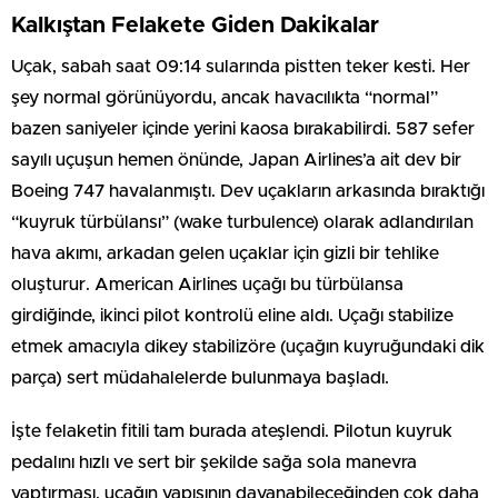
Kalkıştan Felakete Giden Dakikalar
Uçak, sabah saat 09:14 sularında pistten teker kesti. Her
şey normal görünüyordu, ancak havacılıkta “normal”
bazen saniyeler içinde yerini kaosa bırakabilirdi. 587 sefer
sayılı uçuşun hemen önünde, Japan Airlines’a ait dev bir
Boeing 747 havalanmıştı. Dev uçakların arkasında bıraktığı
“kuyruk türbülansı” (wake turbulence) olarak adlandırılan
hava akımı, arkadan gelen uçaklar için gizli bir tehlike
oluşturur. American Airlines uçağı bu türbülansa
girdiğinde, ikinci pilot kontrolü eline aldı. Uçağı stabilize
etmek amacıyla dikey stabilizöre (uçağın kuyruğundaki dik
parça) sert müdahalelerde bulunmaya başladı.
İşte felaketin fitili tam burada ateşlendi. Pilotun kuyruk
pedalını hızlı ve sert bir şekilde sağa sola manevra
yaptırması, uçağın yapısının dayanabileceğinden çok daha