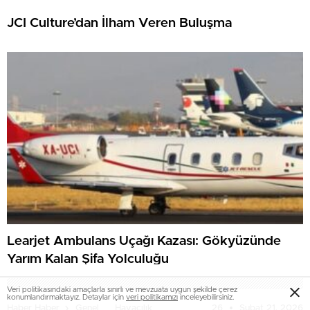
JCI Culture’dan İlham Veren Buluşma
Learjet Ambulans Uçağı Kazası: Gökyüzünde
Yarım Kalan Şifa Yolculuğu
Veri politikasındaki amaçlarla sınırlı ve mevzuata uygun şekilde çerez
konumlandırmaktayız. Detaylar için
veri politikamızı
inceleyebilirsiniz.
26
Şubat 21, 2026
Haber Haber
Genel
Havacılık