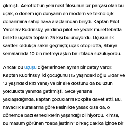
çıkmıştı. Aeroflot’un yeni nesil filosunun bir parçası olan bu
uçak, o dönem için dünyanın en modern ve teknolojik
donanımına sahip hava araçlarından biriydi. Kaptan Pilot
Yaroslav Kudrinsky, yardımcı pilot ve yedek mürettebatla
birlikte uçakta toplam 75 kişi bulunuyordu. Uçuşun ilk
saatleri oldukça sakin geçmişti; uçak otopilotta, Sibirya
semalarında 10 bin metreyi aşkın bir irtifada süzülüyordu.
Ancak bu
uçuşu
diğerlerinden ayıran bir detay vardı:
Kaptan Kudrinsky, iki çocuğunu (15 yaşındaki oğlu Eldar ve
12 yaşındaki kızı Yana) ve bir aile dostunu da bu uzun
yolculukta yanında getirmişti. Gece yarısına
yaklaşıldığında, kaptan çocuklarını kokpite davet etti. Bu,
havacılık kurallarına göre kesinlikle yasak olsa da, o
dönemde bazı esnekliklerin yaşandığı biliniyordu. Kimse,
bu masum görünen “baba jestinin” birkaç dakika içinde bir