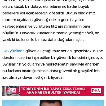
Swissair 111, bize teknolojinin ne kadar gelişmiş olursa
olsun, küçük bir detaydaki hatanın ne kadar büyük
bedellere yol açabileceğini gösterdi. Bugün bindiğimiz
modern uçakların güvenliğinde, o gece hayatını
kaybedenlerin ve yürütülen titiz araştırmaların payı
büyüktür. Havacılık kurallarının “kanla yazıldığı” sözü, ne
yazık ki bu kaza ile bir kez daha doğrulanmıştır.
Gökyüzünde
güvenle uçtuğumuz her an, geçmişteki bu acı
derslerin üzerine inşa edilen bir güvenlik kalesinin içindeyiz.
Swissair 111 yolcularını ve mürettebatını saygıyla anarken,
bu facianın bıraktığı mirasın daha güvenli bir gökyüzü için
ışık olmaya devam ettiğini biliyoruz.