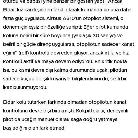
oturdu ve babası yine benzer bir gösteri yaptı. Ancak
Eldar, kız kardeşinden farklı olarak kumanda koluna daha
fazla güç uyguladı. Airbus A310’un otopilot sistemi, o
dönem için eşsiz bir özelliğe sahipti: Eğer pilot kumanda
koluna belirli bir süre boyunca (yaklaşık 30 saniye) ve
belirli bir güçle direnç uygularsa, otopilotun sadece “kanat
eğimi” (roll) kontrolü devreden çıkıyor, ancak irtifa ve hız
kontrolü aktif kalmaya devam ediyordu. En kritik nokta
ise, bu kısmî devre dışı kalma durumunda uçak, pilotları
sadece küçük bir ışıklı uyarıyla bilgilendiriyordu; sesli bir
ikaz bulunmuyordu.
Eldar kolu tutarken farkında olmadan otopilotun kanat
kontrolünü devre dışı bırakmıştı. Kokpitteki üç deneyimli
pilot da uçağın manuel olarak sağa doğru yatmaya
başladığını o an fark etmedi.