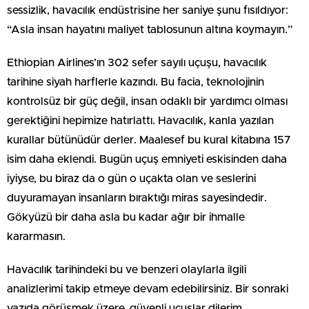
sessizlik, havacılık endüstrisine her saniye şunu fısıldıyor:
“Asla insan hayatını maliyet tablosunun altına koymayın.”
Ethiopian Airlines’ın 302 sefer sayılı uçuşu, havacılık
tarihine siyah harflerle kazındı. Bu facia, teknolojinin
kontrolsüz bir güç değil, insan odaklı bir yardımcı olması
gerektiğini hepimize hatırlattı. Havacılık, kanla yazılan
kurallar bütünüdür derler. Maalesef bu kural kitabına 157
isim daha eklendi. Bugün uçuş emniyeti eskisinden daha
iyiyse, bu biraz da o gün o uçakta olan ve seslerini
duyuramayan insanların bıraktığı miras sayesindedir.
Gökyüzü bir daha asla bu kadar ağır bir ihmalle
kararmasın.
Havacılık tarihindeki bu ve benzeri olaylarla ilgili
analizlerimi takip etmeye devam edebilirsiniz. Bir sonraki
yazıda görüşmek üzere, güvenli uçuşlar dilerim.