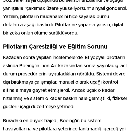
302 sefer sayılı uçuşunda bu sensör arızalandı ve uçağa
yanlışlıkla “çakılmak üzere yükseliyorsun” sinyali gönderdi.
Yazılım, pilotların müdahalesini hiçe sayarak burnu
defalarca aşağı bastırdı. Pilotlar ne yaparsa yapsın, dijital
bir zeka onları ölüme sürüklüyordu.
Pilotların Çaresizliği ve Eğitim Sorunu
Kazadan sonra yapılan incelemelerde, Etiyopyalı pilotların
aslında Boeing’in Lion Air kazasından sonra yayınladığı acil
durum prosedürlerini uyguladıkları görüldü. Sistemi devre
dışı bırakmaya çalışmışlar, manuel olarak uçağı kontrol
altına almaya gayret etmişlerdi. Ancak uçak o kadar
hızlanmış ve sistem o kadar baskın hale gelmişti ki, fiziksel
güçleri uçağı düzeltmeye yetmedi.
Buradaki en büyük trajedi, Boeing’in bu sistemi
havayollarına ve pilotlara yeterince tanıtmadığı gerçeğiydi.