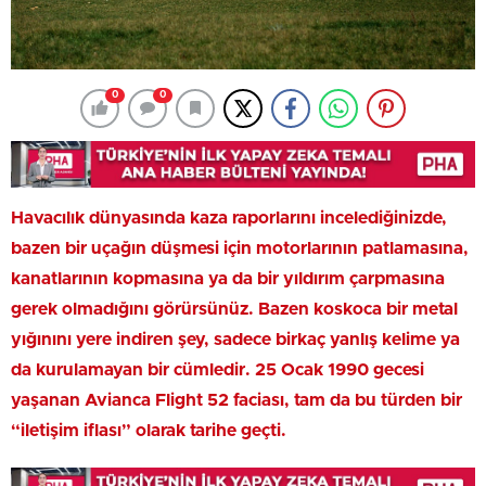
0
0
Havacılık dünyasında kaza raporlarını incelediğinizde,
bazen bir uçağın düşmesi için motorlarının patlamasına,
kanatlarının kopmasına ya da bir yıldırım çarpmasına
gerek olmadığını görürsünüz. Bazen koskoca bir metal
yığınını yere indiren şey, sadece birkaç yanlış kelime ya
da kurulamayan bir cümledir. 25 Ocak 1990 gecesi
yaşanan Avianca Flight 52 faciası, tam da bu türden bir
“iletişim iflası” olarak tarihe geçti.