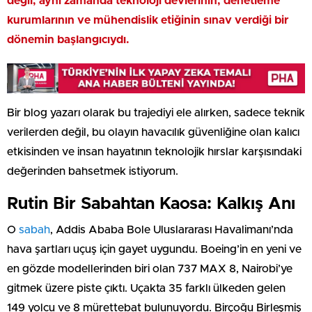
değil, aynı zamanda teknoloji devlerinin, denetleme
kurumlarının ve mühendislik etiğinin sınav verdiği bir
dönemin başlangıcıydı.
Bir blog yazarı olarak bu trajediyi ele alırken, sadece teknik
verilerden değil, bu olayın havacılık güvenliğine olan kalıcı
etkisinden ve insan hayatının teknolojik hırslar karşısındaki
değerinden bahsetmek istiyorum.
Rutin Bir Sabahtan Kaosa: Kalkış Anı
O
sabah
, Addis Ababa Bole Uluslararası Havalimanı’nda
hava şartları uçuş için gayet uygundu. Boeing’in en yeni ve
en gözde modellerinden biri olan 737 MAX 8, Nairobi’ye
gitmek üzere piste çıktı. Uçakta 35 farklı ülkeden gelen
149 yolcu ve 8 mürettebat bulunuyordu. Birçoğu Birleşmiş