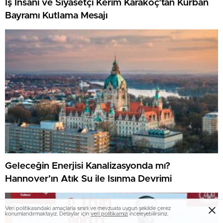
İş İnsanı ve Siyasetçi Kerim Karakoç’tan Kurban
Bayramı Kutlama Mesajı
Geleceğin Enerjisi Kanalizasyonda mı?
Hannover’ın Atık Su ile Isınma Devrimi
Veri politikasındaki amaçlarla sınırlı ve mevzuata uygun şekilde çerez
konumlandırmaktayız. Detaylar için
veri politikamızı
inceleyebilirsiniz.