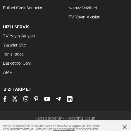
Futbol Canlı Sonuçlar
Namaz Vakitleri
TV Yayın Akışları
HIZLI SERVİS
TV Yayın Akışları
Yazarlar Site
Tenis İddaa
Basketbol Canlı
AMP
BİZİ TAKİP ET
HaberHaber.tr - Haberiniz Olsun!
Veri politikasındaki amaçlarla sınırlı ve mevzuata uygun şekilde çerez
Çerezler ile ilgili bilgi için
Çerez Politikamızı
ziyaret edebilirsiniz.
konumlandırmaktayız. Detaylar için
veri politikamızı
inceleyebilirsiniz.