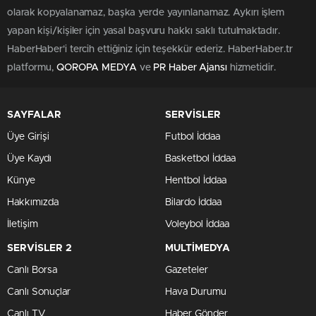
olarak kopyalanamaz, başka yerde yayınlanamaz. Aykırı işlem
yapan kişi/kişiler için yasal başvuru hakkı saklı tutulmaktadır.
HaberHaber'i tercih ettiğiniz için teşekkür ederiz. HaberHaber.tr
platformu,
QOROPA MEDYA
ve
PR Haber Ajansı
hizmetidir.
SAYFALAR
SERVİSLER
Üye Girişi
Futbol İddaa
Üye Kaydı
Basketbol İddaa
Künye
Hentbol İddaa
Hakkımızda
Bilardo İddaa
İletişim
Voleybol İddaa
SERVİSLER 2
MULTİMEDYA
Canlı Borsa
Gazeteler
Canlı Sonuçlar
Hava Durumu
Canlı TV
Haber Gönder