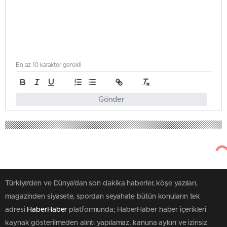
En az 10 karakter gerekli
Gönder
Türkiye'den ve Dünya’dan son dakika haberler, köşe yazıları,
magazinden siyasete, spordan seyahate bütün konuların tek
adresi
HaberHaber
platformunda; HaberHaber haber içerikleri
kaynak gösterilmeden alıntı yapılamaz, kanuna aykırı ve izinsiz