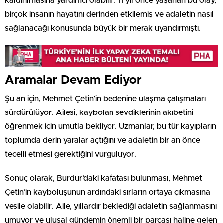
kaldırılmasına yardımcı olabilir. 11 yıl önce yaşanan bu olay,
birçok insanın hayatını derinden etkilemiş ve adaletin nasıl
sağlanacağı konusunda büyük bir merak uyandırmıştı.
Aramalar Devam Ediyor
Şu an için, Mehmet Çetin’in bedenine ulaşma çalışmaları
sürdürülüyor. Ailesi, kaybolan sevdiklerinin akıbetini
öğrenmek için umutla bekliyor. Uzmanlar, bu tür kayıpların
toplumda derin yaralar açtığını ve adaletin bir an önce
tecelli etmesi gerektiğini vurguluyor.
Sonuç olarak, Burdur’daki kafatası bulunması, Mehmet
Çetin’in kayboluşunun ardındaki sırların ortaya çıkmasına
vesile olabilir. Aile, yıllardır beklediği adaletin sağlanmasını
umuyor ve ulusal gündemin önemli bir parçası haline gelen