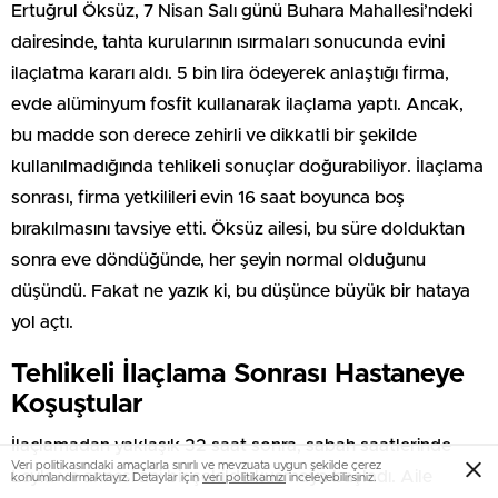
Ertuğrul Öksüz, 7 Nisan Salı günü Buhara Mahallesi’ndeki
dairesinde, tahta kurularının ısırmaları sonucunda evini
ilaçlatma kararı aldı. 5 bin lira ödeyerek anlaştığı firma,
evde alüminyum fosfit kullanarak ilaçlama yaptı. Ancak,
bu madde son derece zehirli ve dikkatli bir şekilde
kullanılmadığında tehlikeli sonuçlar doğurabiliyor. İlaçlama
sonrası, firma yetkilileri evin 16 saat boyunca boş
bırakılmasını tavsiye etti. Öksüz ailesi, bu süre dolduktan
sonra eve döndüğünde, her şeyin normal olduğunu
düşündü. Fakat ne yazık ki, bu düşünce büyük bir hataya
yol açtı.
Tehlikeli İlaçlama Sonrası Hastaneye
Koşuştular
İlaçlamadan yaklaşık 32 saat sonra, sabah saatlerinde
Veri politikasındaki amaçlarla sınırlı ve mevzuata uygun şekilde çerez
Leyla ve annesi ani bir şekilde kusmaya başladı. Aile
konumlandırmaktayız. Detaylar için
veri politikamızı
inceleyebilirsiniz.