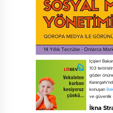
İçişleri Baka
103 teröristi
gözler önün
Karargahı’nd
konuşan
Bak
ve güvenlik g
İkna Str