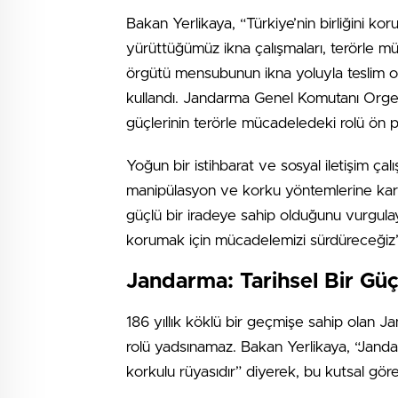
Bakan Yerlikaya, “Türkiye’nin birliğini k
yürüttüğümüz ikna çalışmaları, terörle m
örgütü mensubunun ikna yoluyla teslim olma
kullandı. Jandarma Genel Komutanı Orgenera
güçlerinin terörle mücadeledeki rolü ön pl
Yoğun bir istihbarat ve sosyal iletişim çalı
manipülasyon ve korku yöntemlerine karşı e
güçlü bir iradeye sahip olduğunu vurgula
korumak için mücadelemizi sürdüreceğiz”
Jandarma: Tarihsel Bir Gü
186 yıllık köklü bir geçmişe sahip olan Ja
rolü yadsınamaz. Bakan Yerlikaya, “Jandar
korkulu rüyasıdır” diyerek, bu kutsal göre