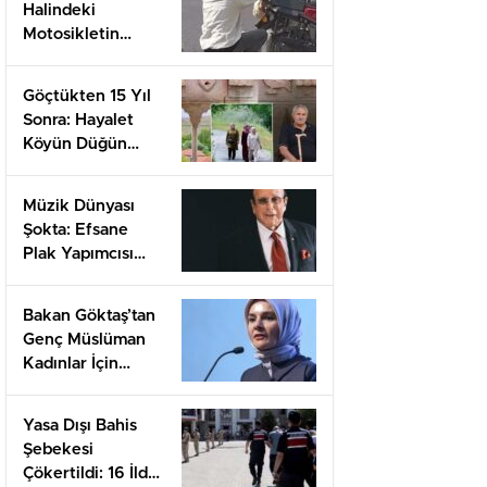
Halindeki
Motosikletin
Üzerini Kapladı:
Şok Anlar
Göçtükten 15 Yıl
İnegöl’de Yaşandı!
Sonra: Hayalet
Köyün Düğün
Geleneği Neler
Anlatıyor?
Müzik Dünyası
Şokta: Efsane
Plak Yapımcısı
Clive Davis 94
Yaşında Hayatını
Bakan Göktaş’tan
Kaybetti
Genç Müslüman
Kadınlar İçin
Önemli Adım:
Yeni Liderlik
Yasa Dışı Bahis
Programı
Şebekesi
Çökertildi: 16 İlde