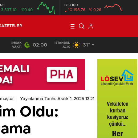
NS
BİST100
3.337,10
%0,40
10.198,76
%-0,26
GAZETELER
İMSAK
İSTANBUL
02:00
31°
VAKTI
AÇIK
nmuştur
Yayınlanma Tarihi: Aralık 1, 2025 13:21
lim Oldu:
klama