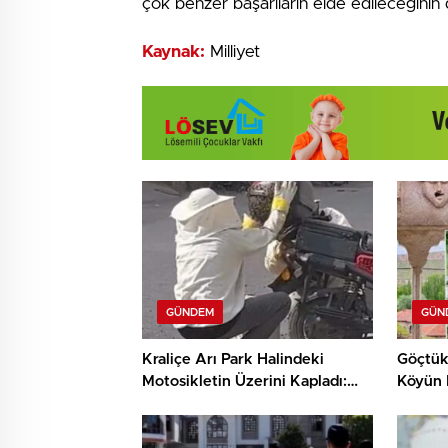
çok benzer başarıların elde edileceğinin d
Kaynak:
Milliyet
GÜNDEM
GÜN
Kraliçe Arı Park Halindeki
Göçtükt
Motosikletin Üzerini Kapladı:
Köyün 
Şok Anlar İnegöl’de Yaşandı!
Anlatıy