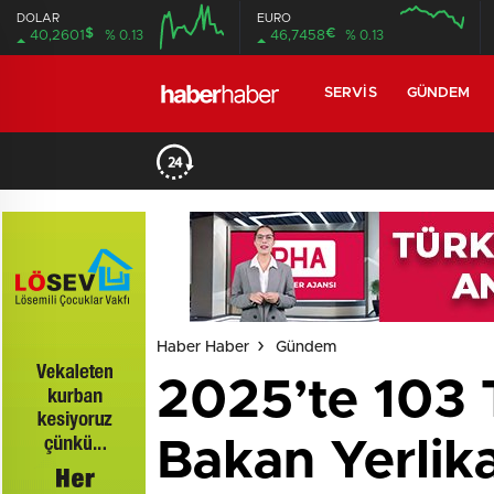
DOLAR
EURO
$
€
40,2601
% 0.13
46,7458
% 0.13
SERVIS
GÜNDEM
Haber Haber
Gündem
2025’te 103 T
Bakan Yerlik