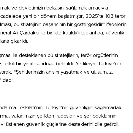
orumak ve devletimizin bekasını sağlamak amacıyla
ücadelede yeni bir dönem başlatmıştır. 2025’te 103 terör
sı, bu stratejinin başarısının bir göstergesidir” ifadelerini
l Ali Çardakcı ile birlikte katıldığı toplantıda, güvenlik
ana çıkarıldı.
şması ile desteklenen bu stratejilerin, terör örgütlerinin
tkili bir yanıt sunduğu belirtildi. Yerlikaya, Türkiye’nin
yarak, “Şehitlerimizin anısını yaşatmak ve ulusumuzu
 dedi.
ç
ndarma Teşkilatı’nın, Türkiye’nin güvenliğini sağlamadaki
ma, vatanımızın çelikten iradesidir ve şer odaklarının
vi üstlenen güvenlik güçlerine desteklerini dile getirdi.