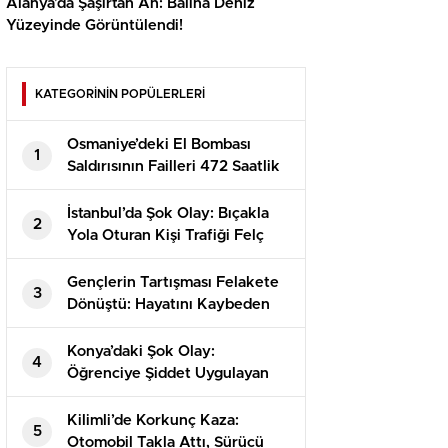
Alanya’da Şaşırtan An: Balina Deniz
Yüzeyinde Görüntülendi!
KATEGORİNİN POPÜLERLERİ
Osmaniye’deki El Bombası
1
Saldırısının Failleri 472 Saatlik
Kamera İncelemesiyle
Yakalandı!
İstanbul’da Şok Olay: Bıçakla
2
Yola Oturan Kişi Trafiği Felç
Etti!
Gençlerin Tartışması Felakete
3
Dönüştü: Hayatını Kaybeden
Alperen’in Dramı
Konya’daki Şok Olay:
4
Öğrenciye Şiddet Uygulayan
Görevli Tutuklandı!
Kilimli’de Korkunç Kaza:
5
Otomobil Takla Attı, Sürücü