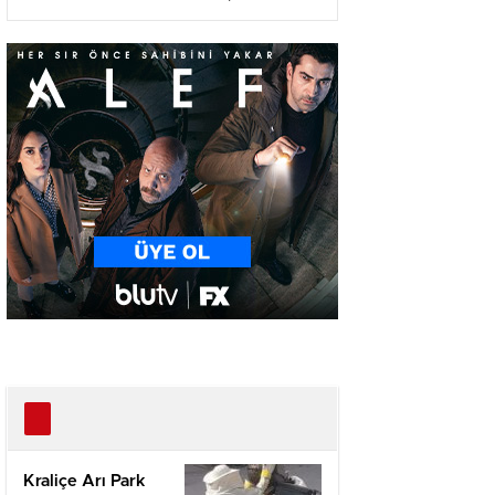
Ağır Yaralı
Kraliçe Arı Park