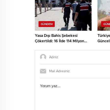
GÜNDEM
GÜN
Yasa Dışı Bahis Şebekesi
Türkiye
Çökertildi: 16 İlde 114 Milyon
Güncell
TL’lik Para Hareketi!
Keşfedi