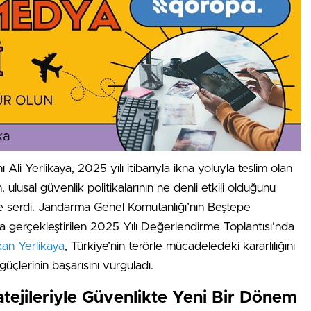
nı Ali Yerlikaya, 2025 yılı itibarıyla ikna yoluyla teslim olan
n, ulusal güvenlik politikalarının ne denli etkili olduğunu
e serdi. Jandarma Genel Komutanlığı’nın Beştepe
a gerçekleştirilen 2025 Yılı Değerlendirme Toplantısı’nda
an Yerlikaya
, Türkiye’nin terörle mücadeledeki kararlılığını
üçlerinin başarısını vurguladı.
atejileriyle Güvenlikte Yeni Bir Dönem