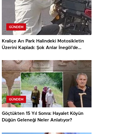
GÜNDEM
Kraliçe Arı Park Halindeki Motosikletin
Üzerini Kapladı: Şok Anlar İnegöl’de
Yaşandı!
GÜNDEM
Göçtükten 15 Yıl Sonra: Hayalet Köyün
Düğün Geleneği Neler Anlatıyor?