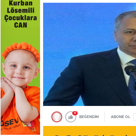
0
BEĞENDİM
ABONE OL