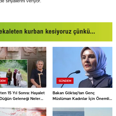
e sinyallerini veriyor.
DEM
GÜNDEM
en 15 Yıl Sonra: Hayalet
Bakan Göktaş’tan Genç
Düğün Geleneği Neler
Müslüman Kadınlar İçin Önemli
or?
Adım: Yeni Liderlik Programı