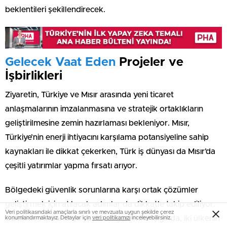
beklentileri şekillendirecek.
Gelecek Vaat Eden
Projeler ve
İşbirlikleri
Ziyaretin, Türkiye ve Mısır arasında yeni ticaret
anlaşmalarının imzalanmasına ve stratejik ortaklıkların
geliştirilmesine zemin hazırlaması bekleniyor. Mısır,
Türkiye’nin enerji ihtiyacını karşılama potansiyeline sahip
kaynakları ile dikkat çekerken, Türk iş dünyası da Mısır’da
çeşitli yatırımlar yapma fırsatı arıyor.
Bölgedeki güvenlik sorunlarına karşı ortak çözümler
geliştirmek için atılacak adımlar da dikkatle takip ediliyor.
Veri politikasındaki amaçlarla sınırlı ve mevzuata uygun şekilde çerez
Özellikle Akdeniz’de yaşanan gerilimler ışığında, iki ülkenin
konumlandırmaktayız. Detaylar için
veri politikamızı
inceleyebilirsiniz.