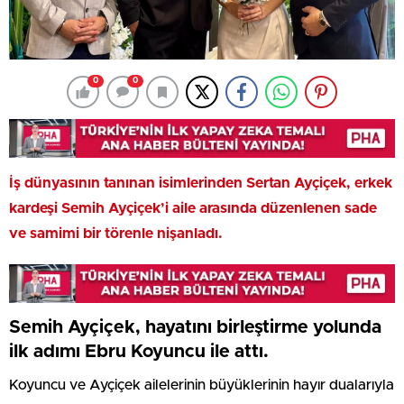
0
0
İş dünyasının tanınan isimlerinden Sertan Ayçiçek, erkek
kardeşi Semih Ayçiçek’i aile arasında düzenlenen sade
ve samimi bir törenle nişanladı.
Semih Ayçiçek, hayatını birleştirme yolunda
ilk adımı Ebru Koyuncu ile attı.
Koyuncu ve Ayçiçek ailelerinin büyüklerinin hayır dualarıyla