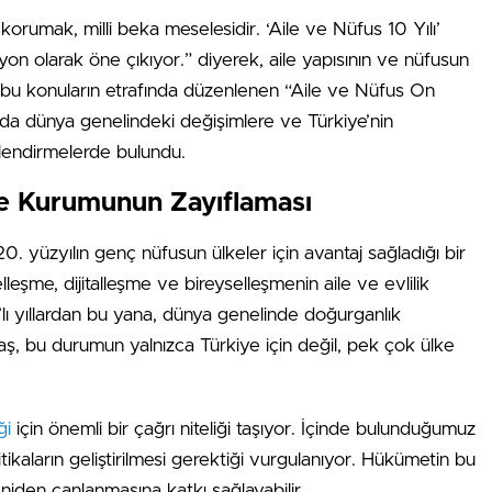
orumak, milli beka meselesidir. ‘Aile ve Nüfus 10 Yılı’
on olarak öne çıkıyor.” diyerek, aile yapısının ve nüfusun
 bu konuların etrafında düzenlenen “Aile ve Nüfus On
a dünya genelindeki değişimlere ve Türkiye’nin
lendirmelerde bulundu.
ile Kurumunun Zayıflaması
üzyılın genç nüfusun ülkeler için avantaj sağladığı bir
eşme, dijitalleşme ve bireyselleşmenin aile ve evlilik
’lı yıllardan bu yana, dünya genelinde doğurganlık
ş, bu durumun yalnızca Türkiye için değil, pek çok ülke
ği
için önemli bir çağrı niteliği taşıyor. İçinde bulunduğumuz
ikaların geliştirilmesi gerektiği vurgulanıyor. Hükümetin bu
niden canlanmasına katkı sağlayabilir.