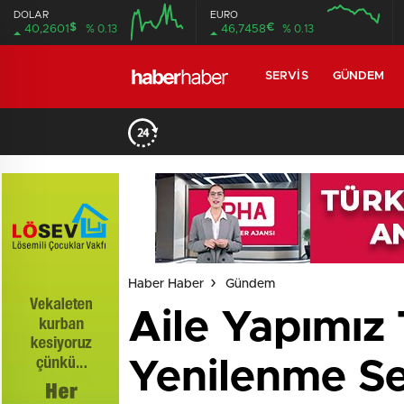
DOLAR
EURO
$
€
40,2601
% 0.13
46,7458
% 0.13
SERVIS
GÜNDEM
Haber Haber
Gündem
Aile Yapımız 
Yenilenme Se