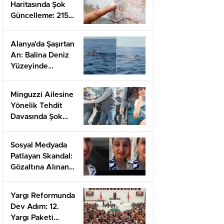
Haritasında Şok
Güncelleme: 215
Yeni Diri Fay
Keşfedildi!
Alanya’da Şaşırtan
An: Balina Deniz
Yüzeyinde
Görüntülendi!
Minguzzi Ailesine
Yönelik Tehdit
Davasında Şok
Cezalar: 7 Yıl 20
Gün Hapis
Sosyal Medyada
Patlayan Skandal:
Gözaltına Alınan
Öncel’den Şoke
Eden Açıklamalar!
Yargı Reformunda
Dev Adım: 12.
Yargı Paketi