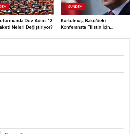
DEM
GÜNDEM
Reformunda Dev Adım: 12.
Kurtulmuş, Bakü’deki
aketi Neleri Değiştiriyor?
Konferansta Filistin İçin
Uluslararası Dayanışma Çağrısı
Yapacak!