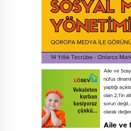
Aile ve Sosy
nüfus dinamik
yaptığı açıkl
olan 2,1’in 
sorun değil,
olarak değerl
Aile ve 