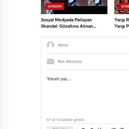
GÜNDEM
GÜN
Sosyal Medyada Patlayan
Yargı 
Skandal: Gözaltına Alınan
Yargı P
Öncel’den Şoke Eden
Açıklamalar!
En az 10 karakter gerekli