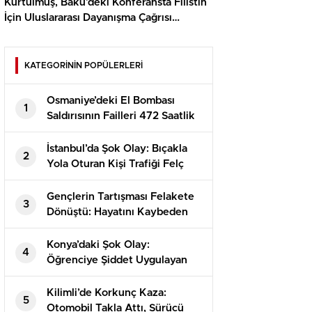
Kurtulmuş, Bakü’deki Konferansta Filistin
İçin Uluslararası Dayanışma Çağrısı
Yapacak!
KATEGORİNİN POPÜLERLERİ
Osmaniye’deki El Bombası
1
Saldırısının Failleri 472 Saatlik
Kamera İncelemesiyle
Yakalandı!
İstanbul’da Şok Olay: Bıçakla
2
Yola Oturan Kişi Trafiği Felç
Etti!
Gençlerin Tartışması Felakete
3
Dönüştü: Hayatını Kaybeden
Alperen’in Dramı
Konya’daki Şok Olay:
4
Öğrenciye Şiddet Uygulayan
Görevli Tutuklandı!
Kilimli’de Korkunç Kaza:
5
Otomobil Takla Attı, Sürücü