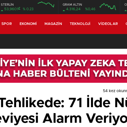
STERLİN
GRAM ALTIN
O
£
53,9601
% 0.23
4.316,24
%0,46
SPOR
EKONOMI
MAGAZIN
TEKNOLOJI
VIDEOLAR
54 kez okun
Tehlikede: 71 İlde 
viyesi Alarm Veriyo