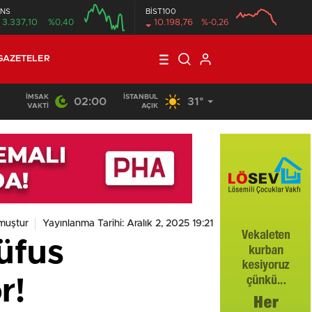
NS
BİST100
3.337,10
%0,40
10.198,76
%-0,26
GAZETELER
İMSAK
İSTANBUL
02:00
31°
VAKTI
AÇIK
muştur
Yayınlanma Tarihi: Aralık 2, 2025 19:21
Nüfus
r!