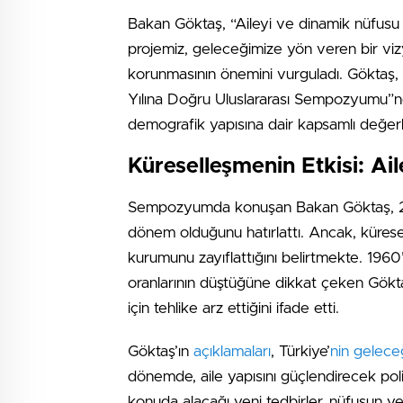
Bakan Göktaş, “Aileyi ve dinamik nüfusu k
projemiz, geleceğimize yön veren bir vizy
korunmasının önemini vurguladı. Göktaş,
Yılına Doğru Uluslararası Sempozyumu”nd
demografik yapısına dair kapsamlı değer
Küreselleşmenin Etkisi: A
Sempozyumda konuşan Bakan Göktaş, 20. y
dönem olduğunu hatırlattı. Ancak, küresell
kurumunu zayıflattığını belirtmekte. 1960
oranlarının düştüğüne dikkat çeken Gökta
için tehlike arz ettiğini ifade etti.
Göktaş’ın
açıklamaları
, Türkiye’
nin gelece
dönemde, aile yapısını güçlendirecek polit
konuda alacağı yeni tedbirler, nüfusun ye