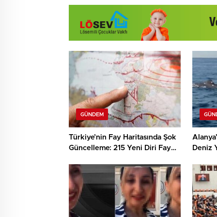
GÜNDEM
GÜN
Türkiye’nin Fay Haritasında Şok
Alanya’
Güncelleme: 215 Yeni Diri Fay
Deniz 
Keşfedildi!