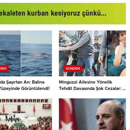
DEM
GÜNDEM
da Şaşırtan An: Balina
Minguzzi Ailesine Yönelik
Yüzeyinde Görüntülendi!
Tehdit Davasında Şok Cezalar: 7
Yıl 20 Gün Hapis