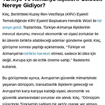
Nereye Gidiyor?
Kılıç, Berlin’deki Kuzey Ren-Vestfalya (KRV) Eyaleti
Temsilciliğinde KRV Eyaleti Başbakanı Hendrik Wüst ile
bir
araya geldi
. Toplantıda, Türkiye-Almanya ilişkilerinin
mevcut durumu, mevcut ekonomik ve siyasi zorluklar ile
iki ülkenin birlikte atabileceği adımlar gündeme geldi. Kılıç,
görüşme sonrası yaptığı açıklamada, “Türkiye ve
Almanya’nın
birlikte hareket
etmesi, sadece iki ülke için
değil, Avrupa için de kritik öneme sahip.” ifadelerini
kullandı.
Bu görüşmede ayrıca, Avrupa’nın güvenlik mimarisinde
yaşanan dönüşüm, transatlantik ilişkilerin geleceği ve
Avrupa’nın karşı karşıya kaldığı siyasi, ekonomik ve
güvenlik alanlarındaki sorunlar ele alındı. Kılıç, “Dönüşüm
sürecinde Türkiye’nin sağlam bir aktör olarak yer alması