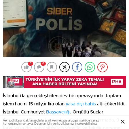
0
0
İstanbul’da gerçekleştirilen dev bir operasyonda, toplam
işlem hacmi 15 milyar lira olan
yasa dışı bahis
ağı çökertildi.
İstanbul Cumhuriyet
Başsavcılığı
, Örgütlü Suçlar
Soruşturma Bürosu tarafından yürütülen araştırmada, 9
Veri politikasındaki amaçlarla sınırlı ve mevzuata uygun şekilde çerez
konumlandırmaktayız. Detaylar için
veri politikamızı
inceleyebilirsiniz.
farklı yasa dışı bahis sitesi için yönetici ve teknik personel