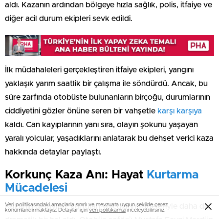
aldı. Kazanın ardından bölgeye hızla sağlık, polis, itfaiye ve
diğer acil durum ekipleri sevk edildi.
İlk müdahaleleri gerçekleştiren itfaiye ekipleri, yangını
yaklaşık yarım saatlik bir çalışma ile söndürdü. Ancak, bu
süre zarfında otobüste bulunanların birçoğu, durumlarının
ciddiyetini gözler önüne seren bir vahşetle
karşı karşıya
kaldı. Can kayıplarının yanı sıra, olayın şokunu yaşayan
yaralı yolcular, yaşadıklarını anlatarak bu dehşet verici kaza
hakkında detaylar paylaştı.
Korkunç Kaza Anı: Hayat
Kurtarma
Mücadelesi
Veri politikasındaki amaçlarla sınırlı ve mevzuata uygun şekilde çerez
Kazanın detayları, kurtulan yolcuların ifadeleriyle daha da
konumlandırmaktayız. Detaylar için
veri politikamızı
inceleyebilirsiniz.