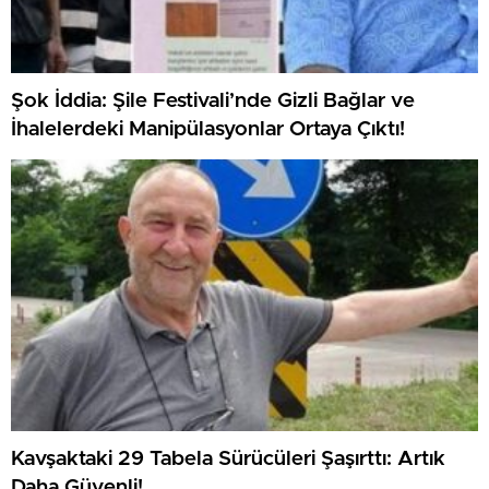
Şok İddia: Şile Festivali’nde Gizli Bağlar ve
İhalelerdeki Manipülasyonlar Ortaya Çıktı!
Kavşaktaki 29 Tabela Sürücüleri Şaşırttı: Artık
Daha Güvenli!