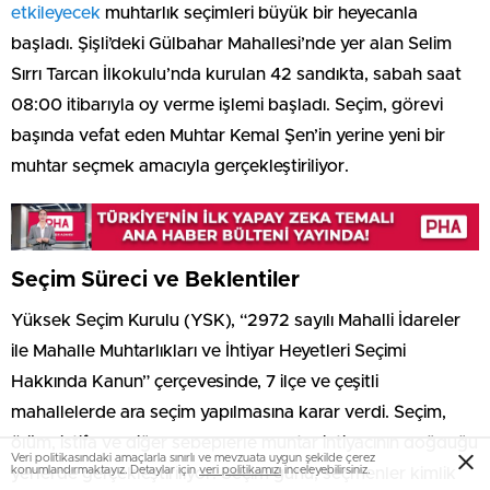
etkileyecek
muhtarlık seçimleri büyük bir heyecanla
başladı. Şişli’deki Gülbahar Mahallesi’nde yer alan Selim
Sırrı Tarcan İlkokulu’nda kurulan 42 sandıkta, sabah saat
08:00 itibarıyla oy verme işlemi başladı. Seçim, görevi
başında vefat eden Muhtar Kemal Şen’in yerine yeni bir
muhtar seçmek amacıyla gerçekleştiriliyor.
Seçim Süreci ve Beklentiler
Yüksek Seçim Kurulu (YSK), “2972 sayılı Mahalli İdareler
ile Mahalle Muhtarlıkları ve İhtiyar Heyetleri Seçimi
Hakkında Kanun” çerçevesinde, 7 ilçe ve çeşitli
mahallelerde ara seçim yapılmasına karar verdi. Seçim,
ölüm, istifa ve diğer sebeplerle muhtar ihtiyacının doğduğu
Veri politikasındaki amaçlarla sınırlı ve mevzuata uygun şekilde çerez
konumlandırmaktayız. Detaylar için
veri politikamızı
inceleyebilirsiniz.
yerlerde gerçekleştiriliyor. Seçim günü, seçmenler kimlik