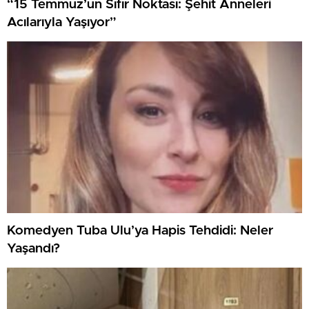
“15 Temmuz’un Sıfır Noktası: Şehit Anneleri
Acılarıyla Yaşıyor”
Komedyen Tuba Ulu’ya Hapis Tehdidi: Neler
Yaşandı?