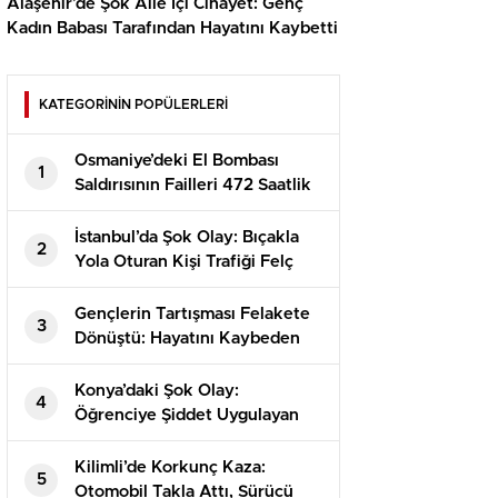
Alaşehir’de Şok Aile İçi Cinayet: Genç
Kadın Babası Tarafından Hayatını Kaybetti
KATEGORİNİN POPÜLERLERİ
Osmaniye’deki El Bombası
1
Saldırısının Failleri 472 Saatlik
Kamera İncelemesiyle
Yakalandı!
İstanbul’da Şok Olay: Bıçakla
2
Yola Oturan Kişi Trafiği Felç
Etti!
Gençlerin Tartışması Felakete
3
Dönüştü: Hayatını Kaybeden
Alperen’in Dramı
Konya’daki Şok Olay:
4
Öğrenciye Şiddet Uygulayan
Görevli Tutuklandı!
Kilimli’de Korkunç Kaza:
5
Otomobil Takla Attı, Sürücü