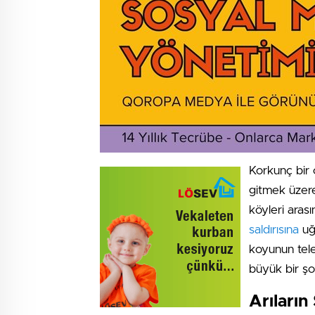
Korkunç bir 
gitmek üzer
köyleri aras
saldırısına
uğr
koyunun tele
büyük bir şok
Arıların