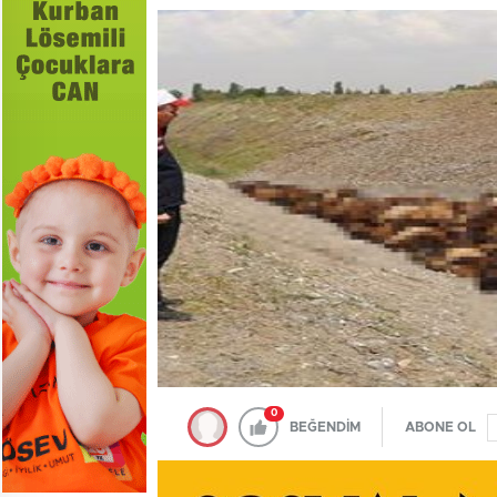
0
BEĞENDİM
ABONE OL