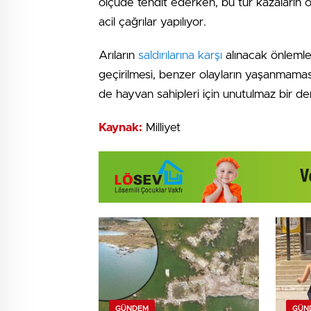
ölçüde tehdit ederken, bu tür kazaların ö
acil çağrılar yapılıyor.
Arıların
saldırılarına karşı
alınacak önlemle
geçirilmesi, benzer olayların yaşanmamas
de hayvan sahipleri için unutulmaz bir der
Kaynak:
Milliyet
GÜNDEM
GÜN