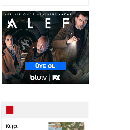
Ağır Yaralı
Kuşçu