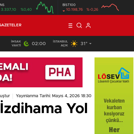
NS
BİST100
3.337,10
%0,40
10.198,76
%-0,26
GAZETELER
İMSAK
İSTANBUL
02:00
31°
VAKTI
AÇIK
uştur
Yayınlanma Tarihi: Mayıs 4, 2026 18:30
 İzdihama Yol