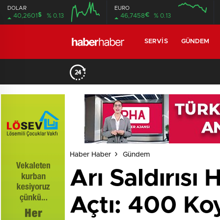
DOLAR
EURO
$
€
40,2601
% 0.13
46,7458
% 0.13
SERVIS
GÜNDEM
Haber Haber
Gündem
Arı Saldırısı
Açtı: 400 Ko