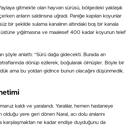
Yaylaya gitmekte olan hayvan sürüsü, bölgedeki yaklaşık
ken arıların saldırısına uğradı. Paniğe kapılan koyunlar
üz bir şekilde sulama kanalının altındaki boş bir kanala
ri üstüne yığılmasına ve maalesef 400 kadar koyunun telef
arı şöyle anlattı: “Sürü dağa gidecekti. Burada arı
 etraflarında dönüp ezilerek, boğularak ölmüşler. Böyle bir
gördük ama bu yoldan gidince bunun olacağını düşünmedik.
netimi
na maruz kaldı ve yaralandı. Yaralılar, hemen hastaneye
rın olduğu yere geri dönen Naral, acı dolu anılarını
arla karşılaşmaktan ne kadar endişe duyduğunu da