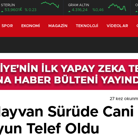
STERLİN
GRAM ALTIN
O
£
53,9601
% 0.23
4.316,24
%0,46
SPOR
EKONOMI
MAGAZIN
TEKNOLOJI
VIDEOLAR
27 kez okunm
 Hayvan Sürüde Cani
yun Telef Oldu