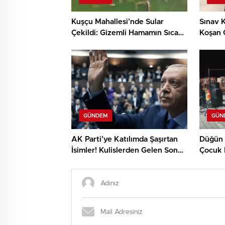
Kuşçu Mahallesi’nde Sular
Sınav K
Çekildi: Gizemli Hamamın Sıcak
Koşan 
Suyu Ve Umut Dolu Mesajlar
GÜNDEM
GÜN
AK Parti’ye Katılımda Şaşırtan
Düğün T
İsimler! Kulislerden Gelen Son
Çocuk 
Bilgiler
Yaralı