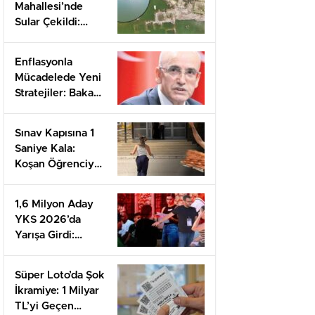
Mahallesi’nde
Sular Çekildi:
Gizemli Hamamın
Sıcak Suyu Ve
Enflasyonla
Umut Dolu
Mücadelede Yeni
Mesajlar
Stratejiler: Bakan
Şimşek’ten
Önemli
Sınav Kapısına 1
Açıklamalar
Saniye Kala:
Koşan Öğrenciye
Destek Yağdı!
1,6 Milyon Aday
YKS 2026’da
Yarışa Girdi:
AYT’de Neler
Yaşandı?
Süper Loto’da Şok
İkramiye: 1 Milyar
TL’yi Geçen