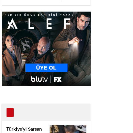
Ağır Yaralı
Türkiye’yi Sarsan