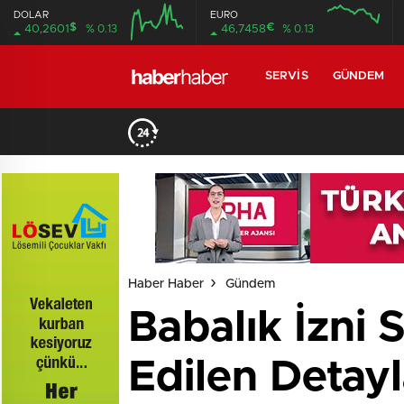
DOLAR
EURO
$
€
40,2601
% 0.13
46,7458
% 0.13
SERVIS
GÜNDEM
Haber Haber
Gündem
Babalık İzni 
Edilen Detayl