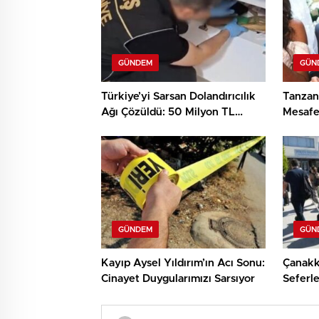
GÜNDEM
GÜN
Türkiye’yi Sarsan Dolandırıcılık
Tanzan
Ağı Çözüldü: 50 Milyon TL
Mesafel
Haksız Kazanç!
Töreni
GÜNDEM
GÜN
Kayıp Aysel Yıldırım’ın Acı Sonu:
Çanakk
Cinayet Duygularımızı Sarsıyor
Seferle
Coşkulu