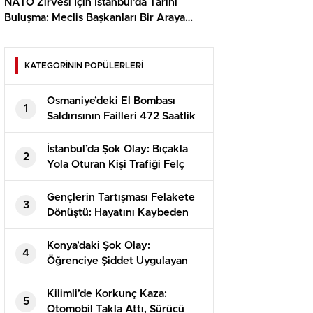
NATO Zirvesi İçin İstanbul’da Tarihi
Buluşma: Meclis Başkanları Bir Araya
Geliyor
KATEGORİNİN POPÜLERLERİ
Osmaniye’deki El Bombası
1
Saldırısının Failleri 472 Saatlik
Kamera İncelemesiyle
Yakalandı!
İstanbul’da Şok Olay: Bıçakla
2
Yola Oturan Kişi Trafiği Felç
Etti!
Gençlerin Tartışması Felakete
3
Dönüştü: Hayatını Kaybeden
Alperen’in Dramı
Konya’daki Şok Olay:
4
Öğrenciye Şiddet Uygulayan
Görevli Tutuklandı!
Kilimli’de Korkunç Kaza:
5
Otomobil Takla Attı, Sürücü