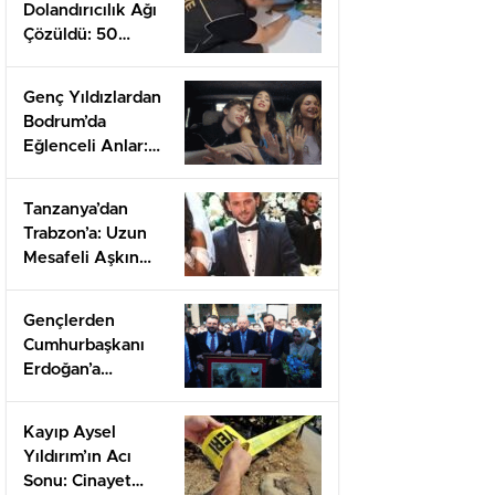
Dolandırıcılık Ağı
Çözüldü: 50
Milyon TL Haksız
Kazanç!
Genç Yıldızlardan
Bodrum’da
Eğlenceli Anlar:
Yeni Bölüm İçin
Heyecan Tavan!
Tanzanya’dan
Trabzon’a: Uzun
Mesafeli Aşkın
Gücüyle Evlilik
Töreni
Gençlerden
Cumhurbaşkanı
Erdoğan’a
Duygusal Babalar
Günü Sürprizi
Kayıp Aysel
Yıldırım’ın Acı
Sonu: Cinayet