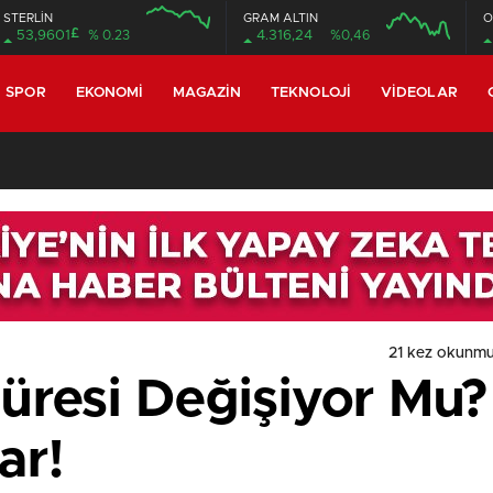
STERLİN
GRAM ALTIN
O
£
53,9601
% 0.23
4.316,24
%0,46
SPOR
EKONOMI
MAGAZIN
TEKNOLOJI
VIDEOLAR
21 kez okunmu
Süresi Değişiyor Mu?
ar!