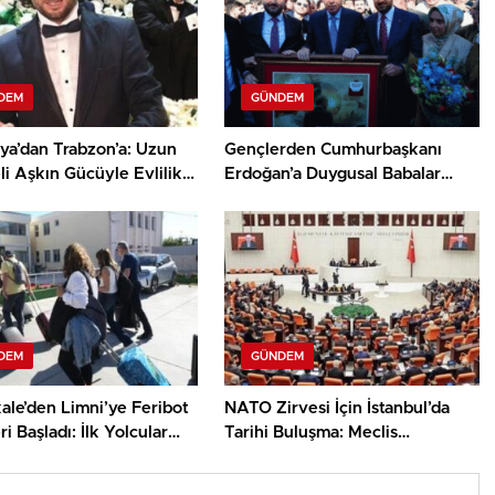
DEM
GÜNDEM
ya’dan Trabzon’a: Uzun
Gençlerden Cumhurbaşkanı
i Aşkın Gücüyle Evlilik
Erdoğan’a Duygusal Babalar
Günü Sürprizi
DEM
GÜNDEM
ale’den Limni’ye Feribot
NATO Zirvesi İçin İstanbul’da
ri Başladı: İlk Yolcular
Tarihi Buluşma: Meclis
 Karşılandı
Başkanları Bir Araya Geliyor