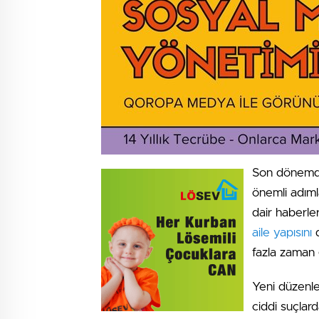
Son dönemde,
önemli adımla
dair haberl
aile yapısını
d
fazla zaman 
Yeni düzenle
ciddi suçlar