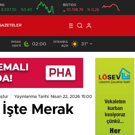
NS
BİST100
3.337,10
%0,40
10.198,76
%-0,26
GAZETELER
İMSAK
İSTANBUL
02:00
31°
VAKTI
AÇIK
ştur
Yayınlanma Tarihi: Nisan 22, 2026 15:00
 İşte Merak