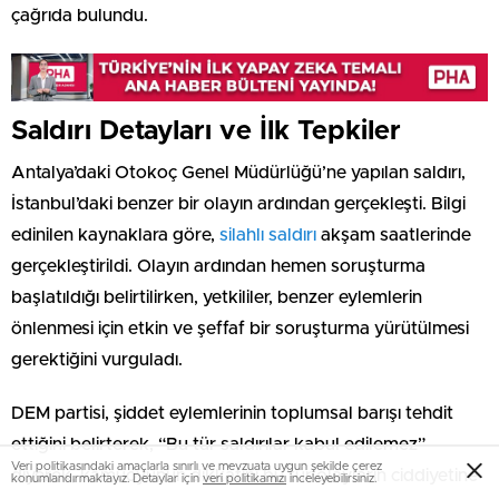
çağrıda bulundu.
Saldırı Detayları ve İlk Tepkiler
Antalya’daki Otokoç Genel Müdürlüğü’ne yapılan saldırı,
İstanbul’daki benzer bir olayın ardından gerçekleşti. Bilgi
edinilen kaynaklara göre,
silahlı saldırı
akşam saatlerinde
gerçekleştirildi. Olayın ardından hemen soruşturma
başlatıldığı belirtilirken, yetkililer, benzer eylemlerin
önlenmesi için etkin ve şeffaf bir soruşturma yürütülmesi
gerektiğini vurguladı.
DEM partisi, şiddet eylemlerinin toplumsal barışı tehdit
ettiğini belirterek, “Bu tür saldırılar kabul edilemez”
Veri politikasındaki amaçlarla sınırlı ve mevzuata uygun şekilde çerez
diyerek, kamuoyunun dikkatini bu tür olayların ciddiyetine
konumlandırmaktayız. Detaylar için
veri politikamızı
inceleyebilirsiniz.