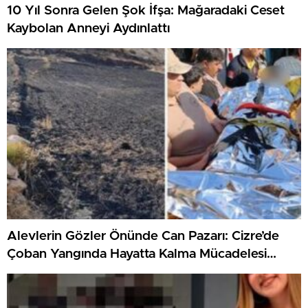
10 Yıl Sonra Gelen Şok İfşa: Mağaradaki Ceset
Kaybolan Anneyi Aydınlattı
Alevlerin Gözler Önünde Can Pazarı: Cizre’de
Çoban Yangında Hayatta Kalma Mücadelesi
Verdi