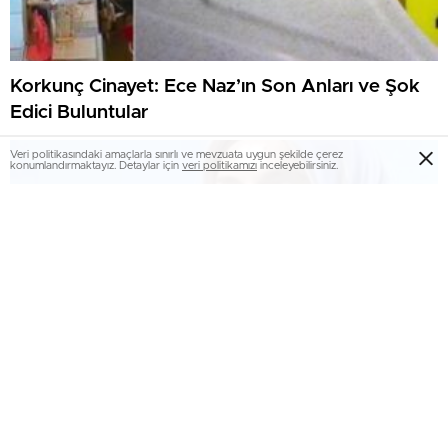
Korkunç Cinayet: Ece Naz’ın Son Anları ve Şok
Edici Buluntular
Veri politikasındaki amaçlarla sınırlı ve mevzuata uygun şekilde çerez
konumlandırmaktayız. Detaylar için
veri politikamızı
inceleyebilirsiniz.
Bakan Göktaş’tan Çarpıcı Açıklamalar: “Terörsüz
Türkiye İçin El Birliği Şart!”