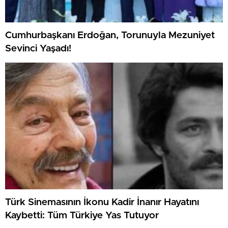
Cumhurbaşkanı Erdoğan, Torunuyla Mezuniyet
Sevinci Yaşadı!
Türk Sinemasının İkonu Kadir İnanır Hayatını
Kaybetti: Tüm Türkiye Yas Tutuyor