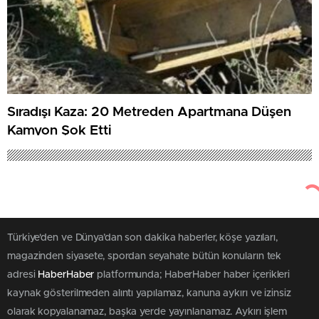
Sıradışı Kaza: 20 Metreden Apartmana Düşen
Kamyon Şok Etti
Türkiye'den ve Dünya’dan son dakika haberler, köşe yazıları,
magazinden siyasete, spordan seyahate bütün konuların tek
adresi
HaberHaber
platformunda; HaberHaber haber içerikleri
kaynak gösterilmeden alıntı yapılamaz, kanuna aykırı ve izinsiz
olarak kopyalanamaz, başka yerde yayınlanamaz. Aykırı işlem