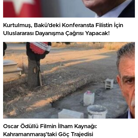
Kurtulmuş, Bakü’deki Konferansta Filistin İçin
Uluslararası Dayanışma Çağrısı Yapacak!
Oscar Ödüllü Filmin İlham Kaynağı:
Kahramanmaraş’taki Göç Trajedisi