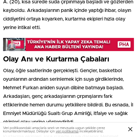
A. (20), kısa sürede suda çırpınmaya başladı ve gözlerden
kayboldu. Arkadaşlarının panik içinde yaptığı ihbar, olayın
ciddiyetini ortaya koyarken, kurtarma ekipleri hızla olay
yerine intikal etti.
Olay Anı ve Kurtarma Çabaları
Olay, öğle saatlerinde gerçekleşti. Gençler, basketbol
oyunlarının ardından serinlemek için suya girdiklerinde,
Mehmet Furkan aniden suyun dibine batmaya başladı.
Arkadaşları, genç arkadaşlarının çırpınışlarını fark
ettiklerinde hemen durumu yetkililere bildirdi. Bu esnada, İl
Emniyet Müdürlüğü Sualtı Grup Amirliği, itfaiye ve sağlık
ekipleri olay yerine yönlendirildi.
Veri politikasındaki amaçlarla sınırlı ve mevzuata uygun şekilde çerez
konumlandırmaktayız. Detaylar için
veri politikamızı
inceleyebilirsiniz.
Kurtarma ekipleri, kısa sürede suya dalarak Mehmet