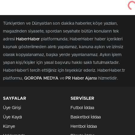
Türkiye'den ve Dünya’dan son dakika haberler, köşe yazıları,
magazinden siyasete, spordan seyahate bütün konuların tek
adresi
HaberHaber
platformunda; HaberHaber haber içerikleri
kaynak gösterilmeden alıntı yapılamaz, kanuna aykırı ve izinsiz
olarak kopyalanamaz, başka yerde yayınlanamaz. Aykırı işlem
yapan kişi/kişiler için yasal başvuru hakkı saklı tutulmaktadır.
HaberHaber'i tercih ettiğiniz için teşekkür ederiz. HaberHaber.tr
platformu,
QOROPA MEDYA
ve
PR Haber Ajansı
hizmetidir.
SAYFALAR
SERVİSLER
Üye Girişi
Futbol İddaa
Üye Kaydı
Basketbol İddaa
Künye
Hentbol İddaa