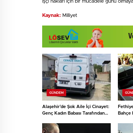
işçi hakları için bir mücadele günü olm
Kaynak:
Milliyet
GÜNDEM
GÜN
Alaşehir’de Şok Aile İçi Cinayet:
Fethiy
Genç Kadın Babası Tarafından
Bahçe 
Hayatını Kaybetti
Kavga 