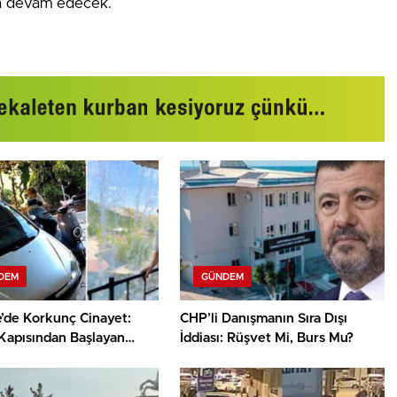
aya devam edecek.
DEM
GÜNDEM
e’de Korkunç Cinayet:
CHP’li Danışmanın Sıra Dışı
Kapısından Başlayan
İddiası: Rüşvet Mi, Burs Mu?
Kan Döktü