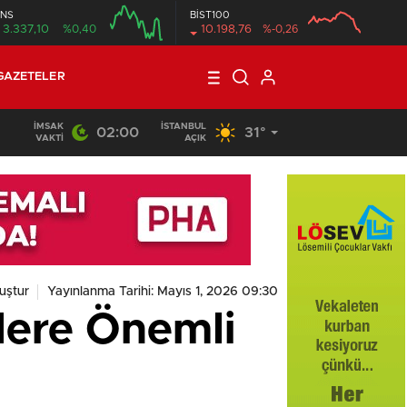
NS
BİST100
3.337,10
%0,40
10.198,76
%-0,26
GAZETELER
İMSAK
İSTANBUL
02:00
31°
VAKTI
AÇIK
uştur
Yayınlanma Tarihi: Mayıs 1, 2026 09:30
lere Önemli