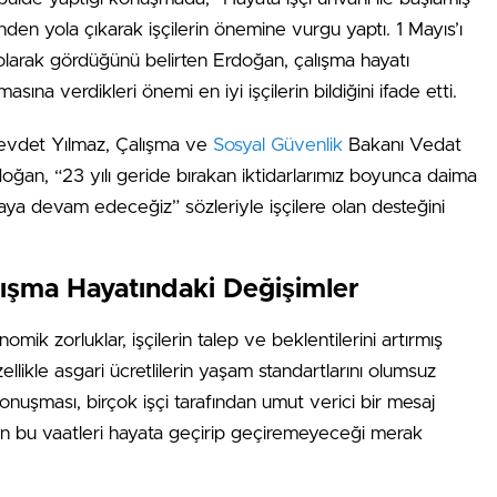
nden yola çıkarak işçilerin önemine vurgu yaptı. 1 Mayıs’ı
olarak gördüğünü belirten Erdoğan, çalışma hayatı
asına verdikleri önemi en iyi işçilerin bildiğini ifade etti.
evdet Yılmaz, Çalışma ve
Sosyal Güvenlik
Bakanı Vedat
doğan, “23 yılı geride bırakan iktidarlarımız boyunca daima
aya devam edeceğiz” sözleriyle işçilere olan desteğini
ışma Hayatındaki Değişimler
mik zorluklar, işçilerin talep ve beklentilerini artırmış
ellikle asgari ücretlilerin yaşam standartlarını olumsuz
konuşması, birçok işçi tarafından umut verici bir mesaj
in bu vaatleri hayata geçirip geçiremeyeceği merak