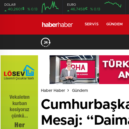
DOLAR
EURO
$
€
40,2601
% 0.13
46,7458
% 0.13
SERVIS
GÜNDEM
Haber Haber
Gündem
Cumhurbaşkan
Mesaj: “Daim