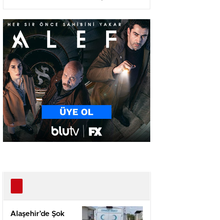
Ağır Yaralı
Alaşehir’de Şok