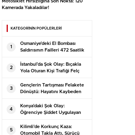
Motosiklet Hırsızlığına Son Nokta: 120
Kamerada Yakaladılar!
KATEGORİNİN POPÜLERLERİ
Osmaniye’deki El Bombası
1
Saldırısının Failleri 472 Saatlik
Kamera İncelemesiyle
Yakalandı!
İstanbul’da Şok Olay: Bıçakla
2
Yola Oturan Kişi Trafiği Felç
Etti!
Gençlerin Tartışması Felakete
3
Dönüştü: Hayatını Kaybeden
Alperen’in Dramı
Konya’daki Şok Olay:
4
Öğrenciye Şiddet Uygulayan
Görevli Tutuklandı!
Kilimli’de Korkunç Kaza:
5
Otomobil Takla Attı, Sürücü