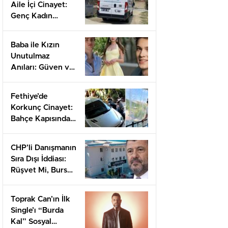
Aile İçi Cinayet:
Genç Kadın
Babası Tarafından
Hayatını Kaybetti
Baba ile Kızın
Unutulmaz
Anıları: Güven ve
Sevgiyi
Keşfetmek
Fethiye’de
Korkunç Cinayet:
Bahçe Kapısından
Başlayan Kavga
Kan Döktü
CHP’li Danışmanın
Sıra Dışı İddiası:
Rüşvet Mi, Burs
Mu?
Toprak Can’ın İlk
Single’ı “Burda
Kal” Sosyal