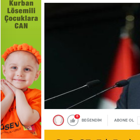
0
BEĞENDİM
ABONE OL