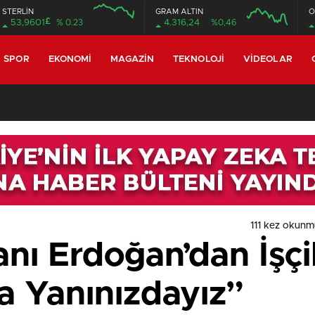
STERLİN
GRAM ALTIN
O
£
53,9601
% 0.23
4.316,24
%0,46
SPOR
EKONOMI
MAGAZIN
TEKNOLOJI
VIDEOLAR
111 kez okunm
ı Erdoğan’dan İşçi
a Yanınızdayız”