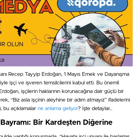
nı Recep Tayyip Erdoğan, 1 Mayıs Emek ve Dayanışma
yle işçi ve işveren temsilcilerini kabul etti. Bu önemli
rdoğan, işçilerin haklarının korunacağına dair güçlü bir
ek, “Biz asla işçinin aleyhine bir adım atmayız” ifadelerini
ki, bu açıklamalar
ne anlama geliyor
? İşte detaylar…
n Bayramı: Bir Kardeşten Diğerine
ulde yaptığı konuşmada, “Hayata işçi unvanı ile başlamış