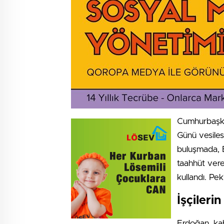
Cumhurbaşka
Günü vesilesi
buluşmada, E
taahhüt verer
kullandı. Pe
İşçileri
Erdoğan, kab