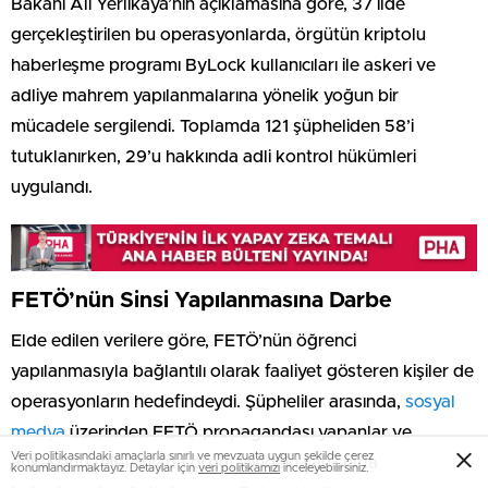
Bakanı Ali Yerlikaya’nın açıklamasına göre, 37 ilde
gerçekleştirilen bu operasyonlarda, örgütün kriptolu
haberleşme programı ByLock kullanıcıları ile askeri ve
adliye mahrem yapılanmalarına yönelik yoğun bir
mücadele sergilendi. Toplamda 121 şüpheliden 58’i
tutuklanırken, 29’u hakkında adli kontrol hükümleri
uygulandı.
FETÖ’nün Sinsi Yapılanmasına Darbe
Elde edilen verilere göre, FETÖ’nün öğrenci
yapılanmasıyla bağlantılı olarak faaliyet gösteren kişiler de
operasyonların hedefindeydi. Şüpheliler arasında,
sosyal
medya
üzerinden FETÖ propagandası yapanlar ve
Veri politikasındaki amaçlarla sınırlı ve mevzuata uygun şekilde çerez
ankesörlü telefonlarla örgüt içindeki şahıslarla
konumlandırmaktayız. Detaylar için
veri politikamızı
inceleyebilirsiniz.