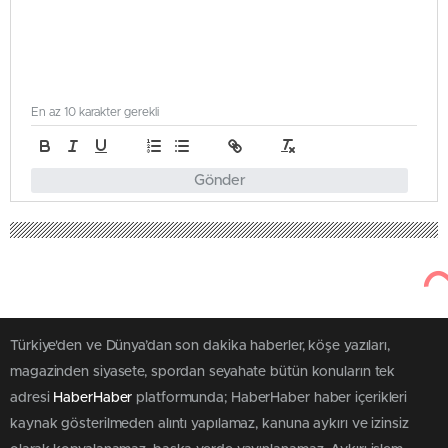
En az 10 karakter gerekli
Gönder
Türkiye'den ve Dünya’dan son dakika haberler, köşe yazıları,
magazinden siyasete, spordan seyahate bütün konuların tek
adresi
HaberHaber
platformunda; HaberHaber haber içerikleri
kaynak gösterilmeden alıntı yapılamaz, kanuna aykırı ve izinsiz