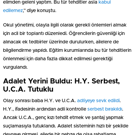
elimden geleni yaptım. Bu tür tehditler asla
kabul
edilemez
,” diye konuştu.
Okul yönetimi, olayla ilgili olarak gerekli önlemleri almak
için acil bir toplantı düzenledi. Öğrencilerin güvenliği için
alınacak ek tedbirler üzerinde durulurken, ailelere de
bilgilendirme yapıldı. Eğitim kurumlarında bu tür tehditlerin
önlenmesi için daha fazla dikkat edilmesi gerektiği
vurgulandı.
Adalet Yerini Buldu: H.Y. Serbest,
U.C.A. Tutuklu
Olay sonrası baba H.Y. ve U.C.A.
adliyeye sevk edildi
.
H.Y., ifadesinin ardından adli kontrolle
serbest bırakıldı
.
Ancak U.C.A., genç kızı tehdit etmek ve şantaj yapmak
suçlamasıyla tutuklandı. Adalet sisteminin hızlı bir şekilde
devreye girmesi, ailede bir nebze de olsa rahatlama