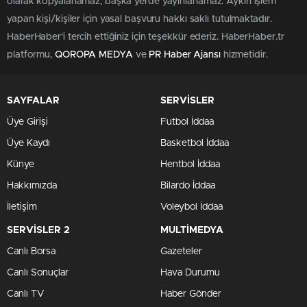
olarak kopyalanamaz, başka yerde yayınlanamaz. Aykırı işlem
yapan kişi/kişiler için yasal başvuru hakkı saklı tutulmaktadır.
HaberHaber'i tercih ettiğiniz için teşekkür ederiz. HaberHaber.tr
platformu,
QOROPA MEDYA
ve
PR Haber Ajansı
hizmetidir.
SAYFALAR
SERVİSLER
Üye Girişi
Futbol İddaa
Üye Kaydı
Basketbol İddaa
Künye
Hentbol İddaa
Hakkımızda
Bilardo İddaa
İletişim
Voleybol İddaa
SERVİSLER 2
MULTİMEDYA
Canlı Borsa
Gazeteler
Canlı Sonuçlar
Hava Durumu
Canlı TV
Haber Gönder