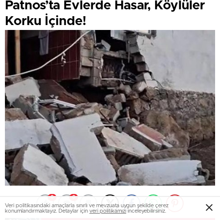
Patnos’ta Evlerde Hasar, Köylüler
Korku İçinde!
0
0
Veri politikasındaki amaçlarla sınırlı ve mevzuata uygun şekilde çerez
konumlandırmaktayız. Detaylar için
veri politikamızı
inceleyebilirsiniz.