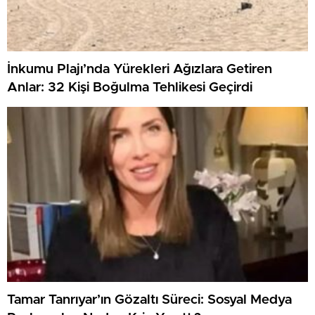
İnkumu Plajı’nda Yürekleri Ağızlara Getiren
Anlar: 32 Kişi Boğulma Tehlikesi Geçirdi
Tamar Tanrıyar’ın Gözaltı Süreci: Sosyal Medya