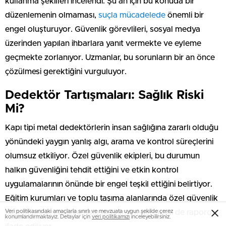
kullanma şekilleri incelendi. Şu an için bu konuda bir
düzenlemenin olmaması,
suçla mücadelede
önemli bir
engel oluşturuyor. Güvenlik görevlileri, sosyal medya
üzerinden yapılan ihbarlara yanıt vermekte ve eyleme
geçmekte zorlanıyor. Uzmanlar, bu sorunların bir an önce
çözülmesi gerektiğini vurguluyor.
Dedektör Tartışmaları: Sağlık Riski
Mi?
Kapı tipi metal dedektörlerin insan sağlığına zararlı olduğu
yönündeki yaygın yanlış algı, arama ve kontrol süreçlerini
olumsuz etkiliyor. Özel güvenlik ekipleri, bu durumun
halkın güvenliğini tehdit ettiğini ve etkin kontrol
uygulamalarının önünde bir engel teşkil ettiğini belirtiyor.
Eğitim kurumları ve toplu taşıma alanlarında özel güvenlik
Veri politikasındaki amaçlarla sınırlı ve mevzuata uygun şekilde çerez
hizmetlerinin zorunlu hale getirilmesi gerektiği de raporda
konumlandırmaktayız. Detaylar için
veri politikamızı
inceleyebilirsiniz.