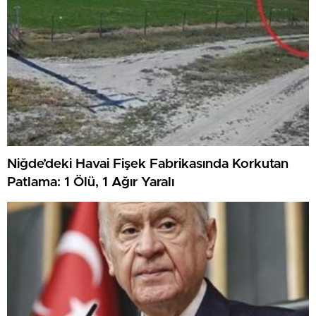
Niğde’deki Havai Fişek Fabrikasında Korkutan
Patlama: 1 Ölü, 1 Ağır Yaralı