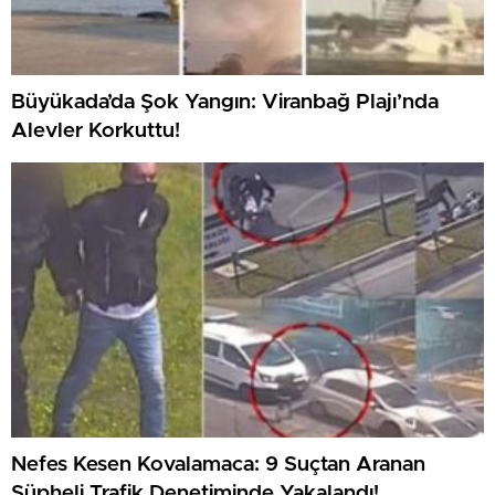
Büyükada’da Şok Yangın: Viranbağ Plajı’nda
Alevler Korkuttu!
Nefes Kesen Kovalamaca: 9 Suçtan Aranan
Şüpheli Trafik Denetiminde Yakalandı!