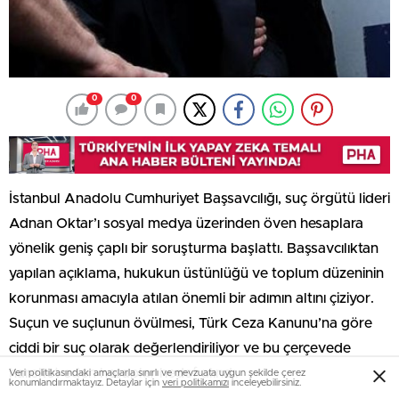
0
0
İstanbul Anadolu Cumhuriyet Başsavcılığı, suç örgütü lideri
Adnan Oktar’ı sosyal medya üzerinden öven hesaplara
yönelik geniş çaplı bir soruşturma başlattı. Başsavcılıktan
yapılan açıklama, hukukun üstünlüğü ve toplum düzeninin
korunması amacıyla atılan önemli bir adımın altını çiziyor.
Suçun ve suçlunun övülmesi, Türk Ceza Kanunu’na göre
ciddi bir suç olarak değerlendiriliyor ve bu çerçevede
hareket eden hesaplar hedef alındı.
Veri politikasındaki amaçlarla sınırlı ve mevzuata uygun şekilde çerez
konumlandırmaktayız. Detaylar için
veri politikamızı
inceleyebilirsiniz.