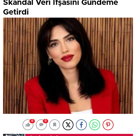
Skandal Veri İfşasını Gündeme
Getirdi
0
0