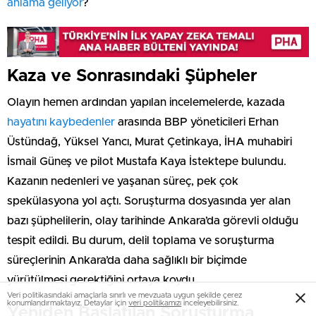
anlama geliyor
?
Kaza ve Sonrasındaki Şüpheler
Olayın hemen ardından yapılan incelemelerde, kazada
hayatını kaybedenler
arasında BBP yöneticileri Erhan
Üstündağ, Yüksel Yancı, Murat Çetinkaya, İHA muhabiri
İsmail Güneş ve pilot Mustafa Kaya İstektepe bulundu.
Kazanın nedenleri ve yaşanan süreç, pek çok
spekülasyona yol açtı. Soruşturma dosyasında yer alan
bazı şüphelilerin, olay tarihinde Ankara’da görevli olduğu
tespit edildi. Bu durum, delil toplama ve soruşturma
süreçlerinin Ankara’da daha sağlıklı bir biçimde
yürütülmesi gerektiğini ortaya koydu.
Veri politikasındaki amaçlarla sınırlı ve mevzuata uygun şekilde çerez
konumlandırmaktayız. Detaylar için
veri politikamızı
inceleyebilirsiniz.
Yeniden Başlatılan Soruşturma