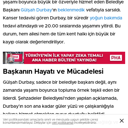
yaşamı boyunca büyük bir özveriyle hizmet eden Belediye
Başkanı
Gülşah Durbay
‘ın
beklenmedik
vefatıyla sarsıldı.
Kanser tedavisi gören Durbay, bir süredir
yoğun bakımda
tedavi altındaydı ve 20.00 sıralarında yaşamını yitirdi. Bu
durum, hem ailesi hem de tüm kent halkı için büyük bir
kayıp olarak değerlendiriliyor.
Başkanın Hayatı ve Mücadelesi
Gülşah Durbay, sadece bir belediye başkanı değil, aynı
zamanda yaşamı boyunca topluma örnek teşkil eden bir
liderdi. Şehzadeler Belediyesi’nden yapılan açıklamada,
Durbay’ın son ana kadar güler yüzü ve çalışkanlığıyla
halkına hizmet etmekten gurur duyduğu belirtildi.
Veri politikasındaki amaçlarla sınırlı ve mevzuata uygun şekilde çerez
Durbay’ın hastalığına rağmen, görevine olan bağlılığı ve
konumlandırmaktayız. Detaylar için
veri politikamızı
inceleyebilirsiniz.