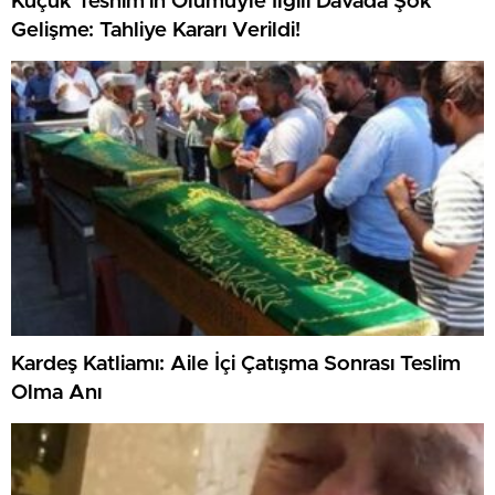
Küçük Tesnim’in Ölümüyle İlgili Davada Şok
Gelişme: Tahliye Kararı Verildi!
Kardeş Katliamı: Aile İçi Çatışma Sonrası Teslim
Olma Anı