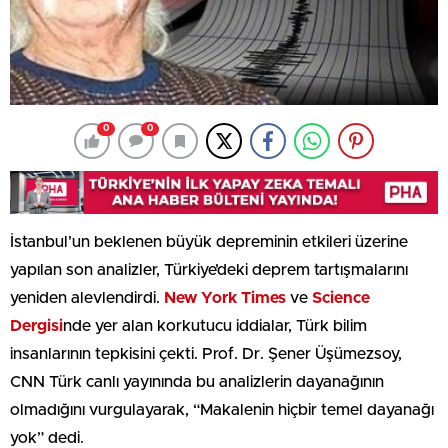
0
0
İstanbul’un beklenen büyük depreminin etkileri üzerine
yapılan son analizler, Türkiye’deki deprem tartışmalarını
yeniden alevlendirdi.
New York Times
ve
Science
Dergisi
nde yer alan korkutucu iddialar, Türk bilim
insanlarının tepkisini çekti. Prof. Dr. Şener Üşümezsoy,
CNN Türk canlı yayınında bu analizlerin dayanağının
olmadığını vurgulayarak, “Makalenin hiçbir temel dayanağı
yok” dedi.