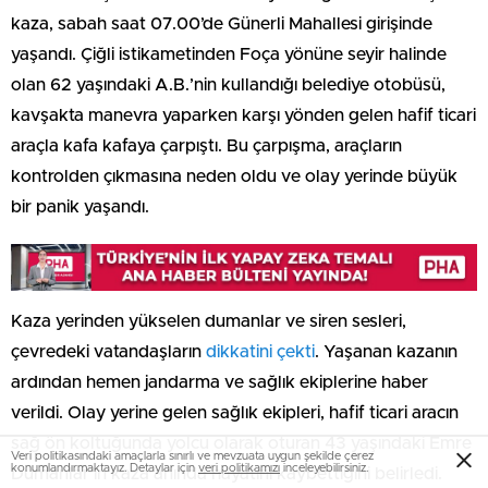
kaza, sabah saat 07.00’de Günerli Mahallesi girişinde
yaşandı. Çiğli istikametinden Foça yönüne seyir halinde
olan 62 yaşındaki A.B.’nin kullandığı belediye otobüsü,
kavşakta manevra yaparken karşı yönden gelen hafif ticari
araçla kafa kafaya çarpıştı. Bu çarpışma, araçların
kontrolden çıkmasına neden oldu ve olay yerinde büyük
bir panik yaşandı.
Kaza yerinden yükselen dumanlar ve siren sesleri,
çevredeki vatandaşların
dikkatini çekti
. Yaşanan kazanın
ardından hemen jandarma ve sağlık ekiplerine haber
verildi. Olay yerine gelen sağlık ekipleri, hafif ticari aracın
sağ ön koltuğunda yolcu olarak oturan 43 yaşındaki Emre
Veri politikasındaki amaçlarla sınırlı ve mevzuata uygun şekilde çerez
konumlandırmaktayız. Detaylar için
veri politikamızı
inceleyebilirsiniz.
Dumanlar’ın kaza anında hayatını kaybettiğini belirledi.