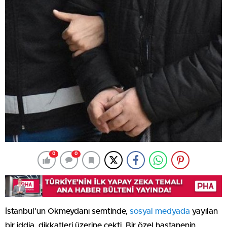
0
0
İstanbul’un Okmeydanı semtinde,
sosyal medyada
yayılan
bir iddia, dikkatleri üzerine çekti. Bir özel hastanenin