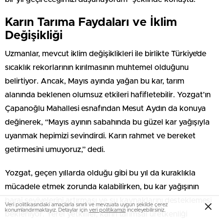
Karın Tarıma Faydaları ve İklim
Değişikliği
Uzmanlar, mevcut iklim değişiklikleri ile birlikte Türkiye’de
sıcaklık rekorlarının kırılmasının muhtemel olduğunu
belirtiyor. Ancak, Mayıs ayında yağan bu kar, tarım
alanında beklenen olumsuz etkileri hafifletebilir. Yozgat’ın
Çapanoğlu Mahallesi esnafından Mesut Aydın da konuya
değinerek, “Mayıs ayının sabahında bu güzel kar yağışıyla
uyanmak hepimizi sevindirdi. Karın rahmet ve bereket
getirmesini umuyoruz,” dedi.
Yozgat, geçen yıllarda olduğu gibi bu yıl da kuraklıkla
mücadele etmek zorunda kalabilirken, bu kar yağışının
baraj seviyelerini artırması ve su kaynaklarını desteklemesi
Veri politikasındaki amaçlarla sınırlı ve mevzuata uygun şekilde çerez
konumlandırmaktayız. Detaylar için
veri politikamızı
inceleyebilirsiniz.
bekleniyor. Yerel yetkililer, karın tarımsal üretkenliği