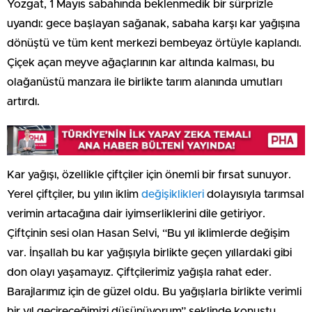
Yozgat, 1 Mayıs sabahında beklenmedik bir sürprizle
uyandı: gece başlayan sağanak, sabaha karşı kar yağışına
dönüştü ve tüm kent merkezi bembeyaz örtüyle kaplandı.
Çiçek açan meyve ağaçlarının kar altında kalması, bu
olağanüstü manzara ile birlikte tarım alanında umutları
artırdı.
Kar yağışı, özellikle çiftçiler için önemli bir fırsat sunuyor.
Yerel çiftçiler, bu yılın iklim
değişiklikleri
dolayısıyla tarımsal
verimin artacağına dair iyimserliklerini dile getiriyor.
Çiftçinin sesi olan Hasan Selvi, “Bu yıl iklimlerde değişim
var. İnşallah bu kar yağışıyla birlikte geçen yıllardaki gibi
don olayı yaşamayız. Çiftçilerimiz yağışla rahat eder.
Barajlarımız için de güzel oldu. Bu yağışlarla birlikte verimli
bir yıl geçireceğimizi düşünüyorum” şeklinde konuştu.