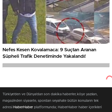
Nefes Kesen Kovalamaca: 9 Suçtan Aranan
Şüpheli Trafik Denetiminde Yakalandı!
108
Nisan 10, 2026
Haber Haber
Gündem
Bursa Belediyesi’nde Sıcak
Saatler: CHP’li Gerginlik ve Polis
Müdahalesi