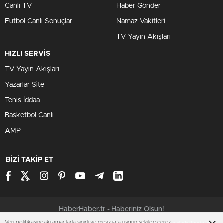
geçecek yeni başkan vekilinin belirlenmesi için binaya
girmeye çalışması, polisle arbede çıkmasına neden oldu.
Olay, sadece yerel siyaseti değil, Bursa’nın siyasi
atmosferini de sarsacak boyutta.
CHP’li kalabalığın, Bursa Büyükşehir Belediyesi binasına
girmeye çalışması sırasında yaşanan gerginlik, biber gazı
kullanılarak kontrol altına alındı. Bu olay, Bozbey’in
tutuklanmasının ardından gelen belirsizliğin ne denli
derinleştiğini ve siyasi tansiyonun yükseldiğini gözler
önüne seriyor.
Gözler Başkan Vekili Seçiminde
Bursa Cumhuriyet Başsavcılığı’nın yürüttüğü soruşturma
kapsamında, Bozbey ve eski Nilüfer Belediye Başkanı
Turgay Erdem’in de aralarında bulunduğu 35 kişi
Veri politikasındaki amaçlarla sınırlı ve mevzuata uygun şekilde çerez