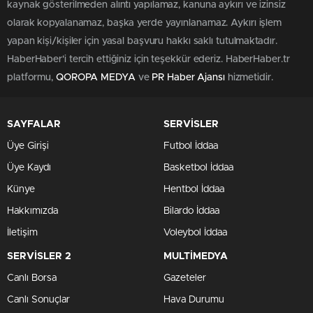
0
0
Bursa Büyükşehir Belediyesi’nde başkan vekili seçimi
öncesi gergin anlar yaşandı. CHP’li destekçilerin,
tutuklanan
belediye başkanı
Mustafa Bozbey’in yerine