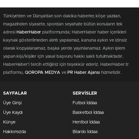
Erdoğan’dan İşverenlere Kritik
Uyarı: “Asgari Ücrette Elinizi Taşın
Altına Koyun”
0
0