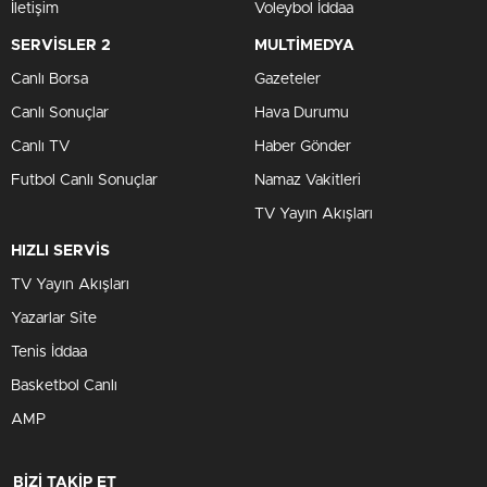
Cumhurbaşkanı
Recep Tayyip Erdoğan, Türkiye İşveren
Sendikaları Konfederasyonu’nun (TİSK) 29. Olağan Genel
Kurulu’nda işverenlere seslenerek, asgari ücret konusunda
sorumluluk almaya davet etti. Erdoğan, ATO
Congresium’da gerçekleşen etkinlikte, iş dünyasının tüm
paydaşlarının katkısıyla alınacak kararların ülke ekonomisi
açısından büyük önem taşıdığını vurguladı.
“Ülkemiz için hayırlı olsun” diyerek başladığı konuşmasında
Erdoğan, TİSK’in 63 yıllık geçmişine ve 2.3 milyon çalışana
ev sahipliği yapan güçlü yapısına dikkat çekti. “Birlikte
mümkün” anlayışıyla hareket eden işverenlerin, ülkenin
gayrisafi yurt içi hasılasının artırılmasına katkı sağlaması
gerektiğini belirtti. İşverenlerden, asgari ücret konusunda