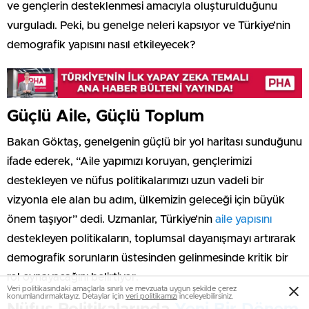
ve gençlerin desteklenmesi amacıyla oluşturulduğunu
vurguladı. Peki, bu genelge neleri kapsıyor ve Türkiye’nin
demografik yapısını nasıl etkileyecek?
Güçlü Aile, Güçlü Toplum
Bakan Göktaş, genelgenin güçlü bir yol haritası sunduğunu
ifade ederek, “Aile yapımızı koruyan, gençlerimizi
destekleyen ve nüfus politikalarımızı uzun vadeli bir
vizyonla ele alan bu adım, ülkemizin geleceği için büyük
önem taşıyor” dedi. Uzmanlar, Türkiye’nin
aile yapısını
destekleyen politikaların, toplumsal dayanışmayı artırarak
demografik sorunların üstesinden gelinmesinde kritik bir
rol oynayacağını belirtiyor.
Veri politikasındaki amaçlarla sınırlı ve mevzuata uygun şekilde çerez
konumlandırmaktayız. Detaylar için
veri politikamızı
inceleyebilirsiniz.