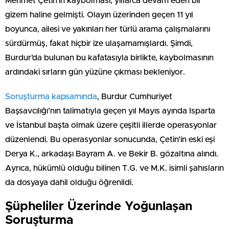
Mehmet Çetin’in kaybolması, yıllarca devam eden bir
gizem haline gelmişti. Olayın üzerinden geçen 11 yıl
boyunca, ailesi ve yakınları her türlü arama çalışmalarını
sürdürmüş, fakat hiçbir ize ulaşamamışlardı. Şimdi,
Burdur’da bulunan bu kafatasıyla birlikte, kaybolmasının
ardındaki sırların gün yüzüne çıkması bekleniyor.
Soruşturma kapsamında
, Burdur Cumhuriyet
Başsavcılığı’nın talimatıyla geçen yıl Mayıs ayında Isparta
ve İstanbul başta olmak üzere çeşitli illerde operasyonlar
düzenlendi. Bu operasyonlar sonucunda, Çetin’in eski eşi
Derya K., arkadaşı Bayram A. ve Bekir B. gözaltına alındı.
Ayrıca, hükümlü olduğu bilinen T.G. ve M.K. isimli şahısların
da dosyaya dahil olduğu öğrenildi.
Şüpheliler Üzerinde Yoğunlaşan
Soruşturma