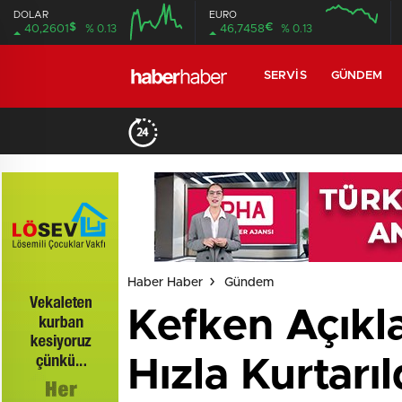
DOLAR
EURO
$
€
40,2601
% 0.13
46,7458
% 0.13
SERVIS
GÜNDEM
Haber Haber
Gündem
Kefken Açıkl
Hızla Kurtarıl