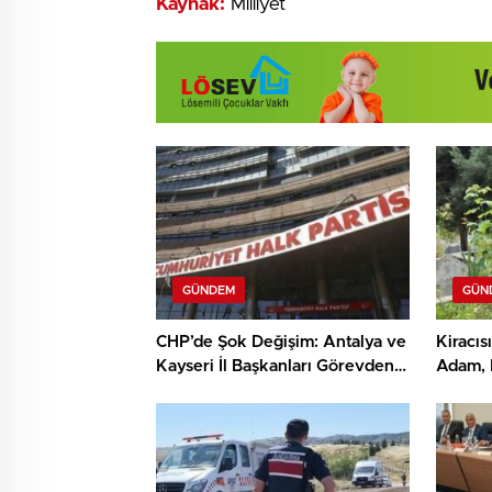
Kaynak:
Milliyet
GÜNDEM
GÜN
CHP’de Şok Değişim: Antalya ve
Kiracı
Kayseri İl Başkanları Görevden
Adam, 
Alındı!
Keşif Y