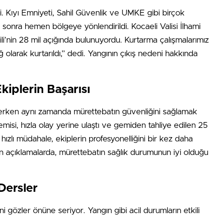
. Kıyı Emniyeti, Sahil Güvenlik ve UMKE gibi birçok
 sonra hemen bölgeye yönlendirildi. Kocaeli Valisi İlhami
ili’nin 28 mil açığında bulunuyordu. Kurtarma çalışmalarımız
ğ olarak kurtarıldı,” dedi. Yangının çıkış nedeni hakkında
iplerin Başarısı
erken aynı zamanda mürettebatın güvenliğini sağlamak
gemisi, hızla olay yerine ulaştı ve gemiden tahliye edilen 25
Bu hızlı müdahale, ekiplerin profesyonelliğini bir kez daha
an açıklamalarda, mürettebatın sağlık durumunun iyi olduğu
Dersler
rini gözler önüne seriyor. Yangın gibi acil durumların etkili