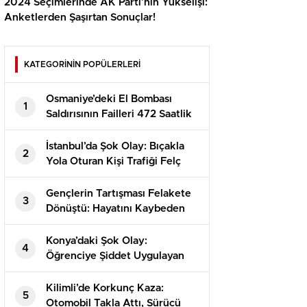
2024 Seçimlerinde AK Parti’nin Yükselişi:
Anketlerden Şaşırtan Sonuçlar!
KATEGORİNİN POPÜLERLERİ
Osmaniye’deki El Bombası
1
Saldırısının Failleri 472 Saatlik
Kamera İncelemesiyle
Yakalandı!
İstanbul’da Şok Olay: Bıçakla
2
Yola Oturan Kişi Trafiği Felç
Etti!
Gençlerin Tartışması Felakete
3
Dönüştü: Hayatını Kaybeden
Alperen’in Dramı
Konya’daki Şok Olay:
4
Öğrenciye Şiddet Uygulayan
Görevli Tutuklandı!
Kilimli’de Korkunç Kaza:
5
Otomobil Takla Attı, Sürücü