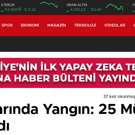
STERLİN
GRAM ALTIN
O
£
53,9601
% 0.23
4.316,24
%0,46
SPOR
EKONOMI
MAGAZIN
TEKNOLOJI
VIDEOLAR
37 kez okunmuş
arında Yangın: 25 M
dı