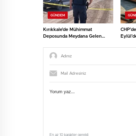
GÜNDEM
GÜN
Kırıkkale’de Mühimmat
CHP’de
Deposunda Meydana Gelen
Eylül’d
Patlama: İki Hayat Kayıp
En az 10 karakter gerekli