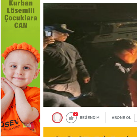
0
BEĞENDİM
ABONE OL