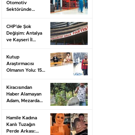
Otomotiv
Sektöründe
Devrim: 25 Milyon
Dolarla Yenilikçi
CHP’de Şok
Fonda Yeni
Değişim: Antalya
Dönem
ve Kayseri İl
Başkanları
Görevden Alındı!
Kutup
Araştırmacısı
Olmanın Yolu: 15
Yılda 1.680 Genç
Başarıya Taşındı
Kiracısından
Haber Alamayan
Adam, Mezarda
Şok Edici Bir Keşif
Yaptı!
Hamile Kadına
Kanlı Tuzağın
Perde Arkası: