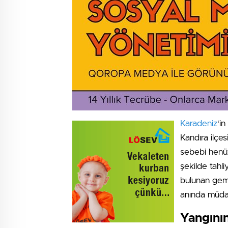
Karadeniz
‘i
Kandıra ilçe
sebebi henüz
şekilde tahli
bulunan gem
anında müdah
Yangının