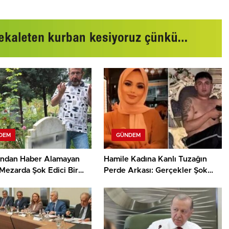
DEM
GÜNDEM
sından Haber Alamayan
Hamile Kadına Kanlı Tuzağın
Mezarda Şok Edici Bir
Perde Arkası: Gerçekler Şok
aptı!
Ediyor!