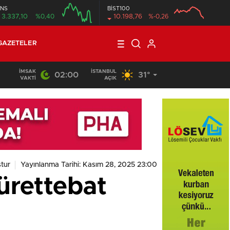
NS
BİST100
3.337,10
%0,40
10.198,76
%-0,26
GAZETELER
İMSAK
İSTANBUL
02:00
31°
VAKTI
AÇIK
tur
Yayınlanma Tarihi: Kasım 28, 2025 23:00
ürettebat