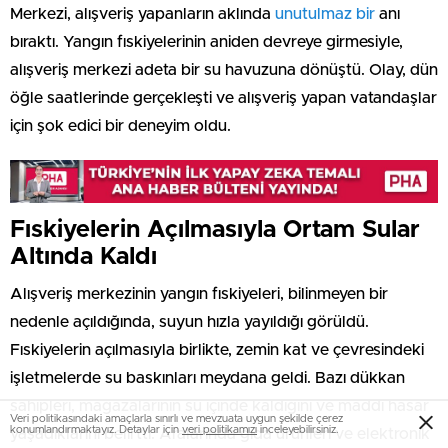
Merkezi, alışveriş yapanların aklında
unutulmaz bir
anı
bıraktı. Yangın fıskiyelerinin aniden devreye girmesiyle,
alışveriş merkezi adeta bir su havuzuna dönüştü. Olay, dün
öğle saatlerinde gerçekleşti ve alışveriş yapan vatandaşlar
için şok edici bir deneyim oldu.
Fıskiyelerin Açılmasıyla Ortam Sular
Altında Kaldı
Alışveriş merkezinin yangın fıskiyeleri, bilinmeyen bir
nedenle açıldığında, suyun hızla yayıldığı görüldü.
Fıskiyelerin açılmasıyla birlikte, zemin kat ve çevresindeki
işletmelerde su baskınları meydana geldi. Bazı dükkan
sahipleri, mağazalarının su içinde kaldığını ve maddi hasar
Veri politikasındaki amaçlarla sınırlı ve mevzuata uygun şekilde çerez
konumlandırmaktayız. Detaylar için
veri politikamızı
inceleyebilirsiniz.
yaşadıklarını belirtti. Aralarında gıda ürünleri ve elektronik