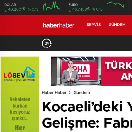
DOLAR
EURO
$
€
40,2601
% 0.13
46,7458
% 0.13
SERVIS
GÜNDEM
Haber Haber
Gündem
Kocaeli’deki
Gelişme: Fabr