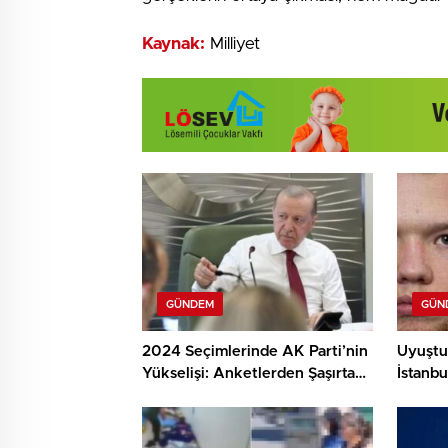
Kaynak:
Milliyet
GÜNDEM
GÜN
2024 Seçimlerinde AK Parti’nin
Uyuştu
Yükselişi: Anketlerden Şaşırtan
İstanbu
Sonuçlar!
Kokain 