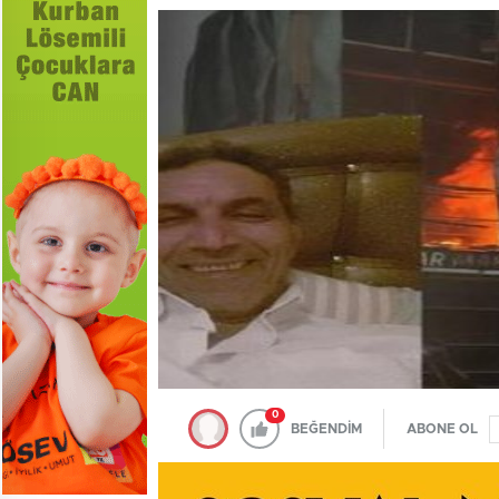
0
BEĞENDİM
ABONE OL