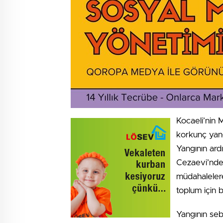
Kocaeli’nin 
korkunç yang
Yangının ard
Cezaevi’nde 
müdahalelere
toplum için 
Yangının seb