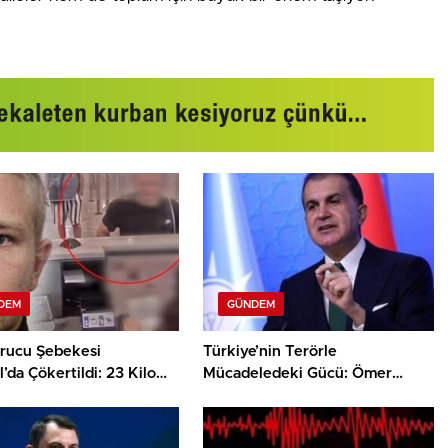
DEM
GÜNDEM
rucu Şebekesi
Türkiye’nin Terörle
l’da Çökertildi: 23 Kilo
Mücadeledeki Gücü: Ömer
Ele Geçirildi!
Çelik’ten Çarpıcı İfadeler