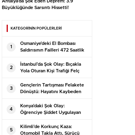
Antalya’da Şok Eden Deprem: 3.9
Büyüklüğünde Sarsıntı Hissetti!
KATEGORİNİN POPÜLERLERİ
Osmaniye’deki El Bombası
1
Saldırısının Failleri 472 Saatlik
Kamera İncelemesiyle
Yakalandı!
İstanbul’da Şok Olay: Bıçakla
2
Yola Oturan Kişi Trafiği Felç
Etti!
Gençlerin Tartışması Felakete
3
Dönüştü: Hayatını Kaybeden
Alperen’in Dramı
Konya’daki Şok Olay:
4
Öğrenciye Şiddet Uygulayan
Görevli Tutuklandı!
Kilimli’de Korkunç Kaza:
5
Otomobil Takla Attı, Sürücü