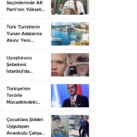
Seçimlerinde AK
Parti’nin Yükselişi:
Anketlerden
Şaşırtan Sonuçlar!
Türk Turistlerin
Yunan Adalarına
Akını: Yeni
Rotalar ve Rekor
Sayılar!
Uyuşturucu
Şebekesi
İstanbul’da
Çökertildi: 23 Kilo
Kokain Ele
Türkiye’nin
Geçirildi!
Terörle
Mücadeledeki
Gücü: Ömer
Çelik’ten Çarpıcı
Çocuklara Şiddet
İfadeler
Uygulayan
Anaokulu Çalışanı