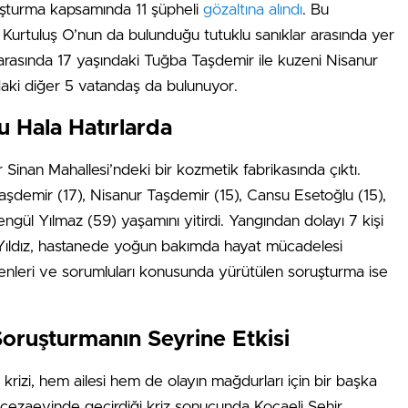
ruşturma kapsamında 11 şüpheli
gözaltına alındı
. Bu
ibi Kurtuluş O’nun da bulunduğu tutuklu sanıklar arasında yer
arasında 17 yaşındaki Tuğba Taşdemir ile kuzeni Nisanur
ndaki diğer 5 vatandaş da bulunuyor.
u Hala Hatırlarda
inan Mahallesi’ndeki bir kozmetik fabrikasında çıktı.
aşdemir (17), Nisanur Taşdemir (15), Cansu Esetoğlu (15),
gül Yılmaz (59) yaşamını yitirdi. Yangından dolayı 7 kişi
y Yıldız, hastanede yoğun bakımda hayat mücadelesi
enleri ve sorumluları konusunda yürütülen soruşturma ise
oruşturmanın Seyrine Etkisi
krizi, hem ailesi hem de olayın mağdurları için bir başka
n cezaevinde geçirdiği kriz sonucunda Kocaeli Şehir