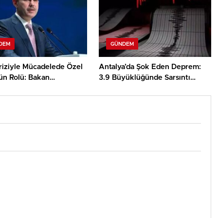
DEM
GÜNDEM
Kriziyle Mücadelede Özel
Antalya’da Şok Eden Deprem:
ün Rolü: Bakan
3.9 Büyüklüğünde Sarsıntı
an Kritik Mesajlar
Hissetti!