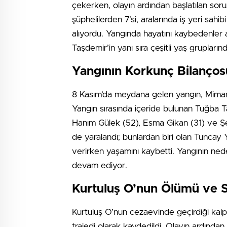
çekerken, olayın ardından başlatılan so
şüphelilerden 7’si, aralarında iş yeri sah
alıyordu. Yangında hayatını kaybedenler 
Taşdemir’in yanı sıra çeşitli yaş grupları
Yangının Korkunç Bilanços
8 Kasım’da meydana gelen yangın, Mimar S
Yangın sırasında içeride bulunan Tuğba T
Hanım Gülek (52), Esma Gikan (31) ve Şen
de yaralandı; bunlardan biri olan Tunca
verirken yaşamını kaybetti. Yangının ned
devam ediyor.
Kurtuluş O’nun Ölümü ve S
Kurtuluş O’nun cezaevinde geçirdiği kalp 
trajedi olarak kaydedildi. Olayın ardında