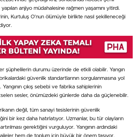
a yapılan anjiyo müdahalesine rağmen yaşamını yitirdi.
yrinin, Kurtuluş O’nun ölümüyle birlikte nasıl şekilleneceği
iyor.
r şüphelilerin durumu üzerinde de etkili olabilir. Yangın
brikalardaki güvenlik standartlarının sorgulanmasına yol
. Yangının çıkış sebebi ve fabrika sahiplerinin
elen sesler, önümüzdeki günlerde daha da güçlenebilir.
rikanın değil, tüm sanayi tesislerinin güvenlik
ini bir kez daha hatırlatıyor. Uzmanlar, bu tür olayların
artırılması gerektiğini vurguluyor. Yangının ardındaki
aileler hem de toplum için büyük bir önem taşıyor.