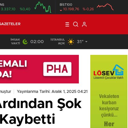
NS
BİST100
3.337,10
%0,40
10.198,76
%-0,26
GAZETELER
İMSAK
İSTANBUL
02:00
31°
VAKTI
AÇIK
muştur
Yayınlanma Tarihi: Aralık 1, 2025 04:21
 Ardından Şok
 Kaybetti