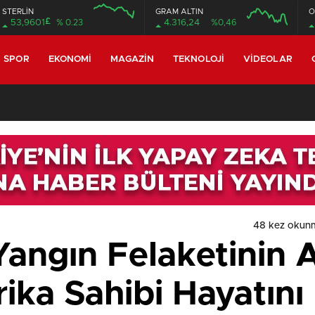
STERLİN
GRAM ALTIN
O
£
53,9601
% 0.23
4.316,24
%0,46
SPOR
EKONOMI
MAGAZIN
TEKNOLOJI
VIDEOLAR
48 kez okun
 Yangın Felaketinin
ika Sahibi Hayatını