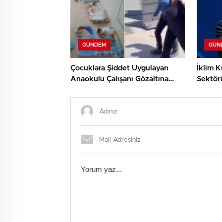
GÜNDEM
GÜN
Çocuklara Şiddet Uygulayan
İklim 
Anaokulu Çalışanı Gözaltına
Sektör
Alındı!
Kurum’d