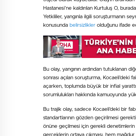
Hastanesi’ne kaldırılan Kurtuluş O, burad
Yetkililer, yangınla ilgili soruşturmanın se
konusunda
belirsizlikler
olduğunu ifade ed
Bu olay, yangının ardından tutuklanan diğe
sonrası açılan soruşturma, Kocaeli’deki fa
açarken, toplumda büyük bir infial yarattı
sorumlulukları hakkında kamuoyunda yüks
Bu trajik olay, sadece Kocaeli’deki bir fab
standartlarının gözden geçirilmesi gerektiğ
önüne geçilmesi için gerekli denetimlerin 
gerçeklerin ortaya çıkması, hem mağdur 