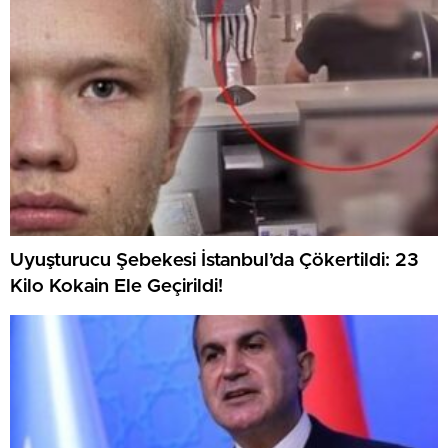
Uyuşturucu Şebekesi İstanbul’da Çökertildi: 23
Kilo Kokain Ele Geçirildi!