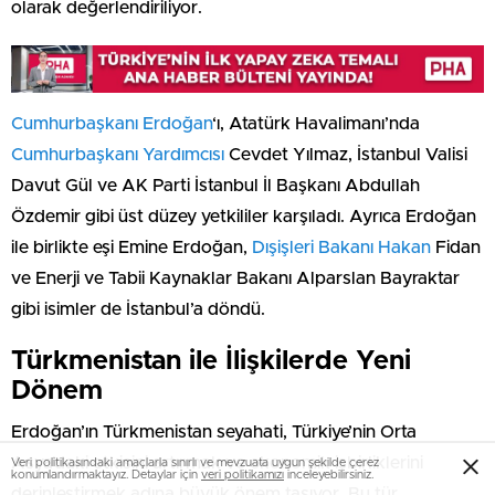
olarak değerlendiriliyor.
Cumhurbaşkanı Erdoğan
‘ı, Atatürk Havalimanı’nda
Cumhurbaşkanı Yardımcısı
Cevdet Yılmaz, İstanbul Valisi
Davut Gül ve AK Parti İstanbul İl Başkanı Abdullah
Özdemir gibi üst düzey yetkililer karşıladı. Ayrıca Erdoğan
ile birlikte eşi Emine Erdoğan,
Dışişleri Bakanı Hakan
Fidan
ve Enerji ve Tabii Kaynaklar Bakanı Alparslan Bayraktar
gibi isimler de İstanbul’a döndü.
Türkmenistan ile İlişkilerde Yeni
Dönem
Erdoğan’ın Türkmenistan seyahati, Türkiye’nin Orta
Asya’daki etkisini artırmak ve ekonomik işbirliklerini
Veri politikasındaki amaçlarla sınırlı ve mevzuata uygun şekilde çerez
konumlandırmaktayız. Detaylar için
veri politikamızı
inceleyebilirsiniz.
derinleştirmek adına büyük önem taşıyor. Bu tür