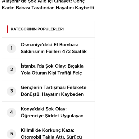
Alaşehir’de Şok Aile İçi Cinayet: Genç
Kadın Babası Tarafından Hayatını Kaybetti
KATEGORİNİN POPÜLERLERİ
Osmaniye’deki El Bombası
1
Saldırısının Failleri 472 Saatlik
Kamera İncelemesiyle
Yakalandı!
İstanbul’da Şok Olay: Bıçakla
2
Yola Oturan Kişi Trafiği Felç
Etti!
Gençlerin Tartışması Felakete
3
Dönüştü: Hayatını Kaybeden
Alperen’in Dramı
Konya’daki Şok Olay:
4
Öğrenciye Şiddet Uygulayan
Görevli Tutuklandı!
Kilimli’de Korkunç Kaza:
5
Otomobil Takla Attı, Sürücü