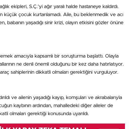
k ekipleri, S.Ç.’yi ağır yaralı halde hastaneye kaldırdı.
n küçük çocuk kurtarılamadı. Aile, bu beklenmedik ve acı
n, babanın yaşadığı sinir krizi, olayın etkisini gözler önüne
rlemek amacıyla kapsamlı bir soruşturma başlattı. Olayla
rallarının ne denli önemli olduğunu bir kez daha hatırlatıyor.
raç sahiplerinin dikkatli olmaları gerektiğini vurguluyor.
ırıldı ve ailenin yaşadığı kayıp, komşuları ve akrabalarıyla
ocuğun kaybının ardından, mahalledeki diğer aileler de
tli olmaları gerektiği konusunda uyarıldı.