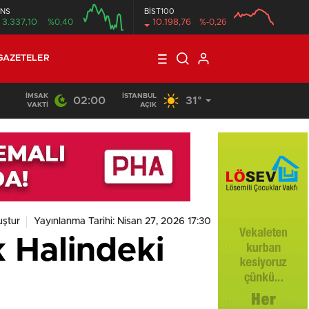
NS
BİST100
3.337,10
%0,40
10.198,76
%-0,26
GAZETELER
İMSAK
İSTANBUL
02:00
31°
VAKTI
AÇIK
ştur
Yayınlanma Tarihi: Nisan 27, 2026 17:30
k Halindeki