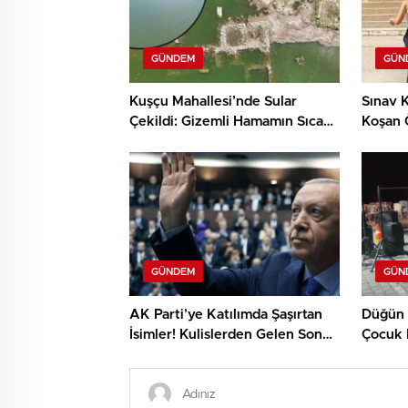
GÜNDEM
GÜN
Kuşçu Mahallesi’nde Sular
Sınav K
Çekildi: Gizemli Hamamın Sıcak
Koşan 
Suyu Ve Umut Dolu Mesajlar
GÜNDEM
GÜN
AK Parti’ye Katılımda Şaşırtan
Düğün T
İsimler! Kulislerden Gelen Son
Çocuk 
Bilgiler
Yaralı