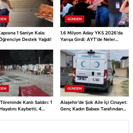
DEM
GÜNDEM
apısına 1 Saniye Kala:
1,6 Milyon Aday YKS 2026’da
Öğrenciye Destek Yağdı!
Yarışa Girdi: AYT’de Neler
Yaşandı?
DEM
GÜNDEM
öreninde Kanlı Saldırı: 1
Alaşehir’de Şok Aile İçi Cinayet:
Hayatını Kaybetti, 4
Genç Kadın Babası Tarafından
Hayatını Kaybetti