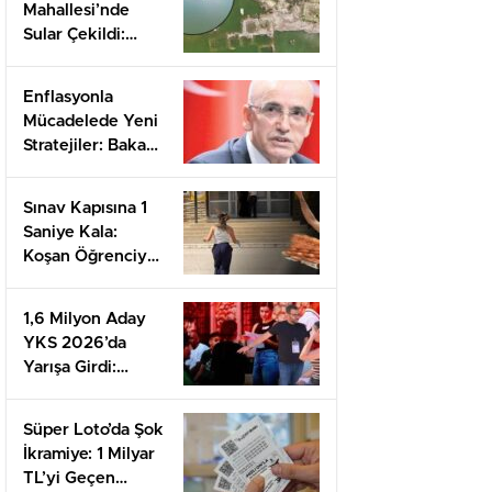
Mahallesi’nde
Sular Çekildi:
Gizemli Hamamın
Sıcak Suyu Ve
Enflasyonla
Umut Dolu
Mücadelede Yeni
Mesajlar
Stratejiler: Bakan
Şimşek’ten
Önemli
Sınav Kapısına 1
Açıklamalar
Saniye Kala:
Koşan Öğrenciye
Destek Yağdı!
1,6 Milyon Aday
YKS 2026’da
Yarışa Girdi:
AYT’de Neler
Yaşandı?
Süper Loto’da Şok
İkramiye: 1 Milyar
TL’yi Geçen