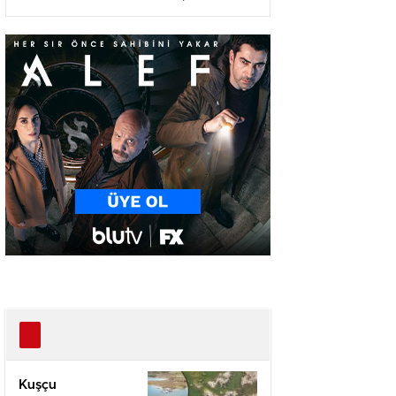
Ağır Yaralı
Kuşçu