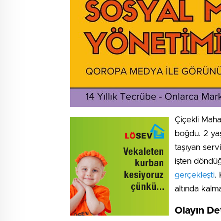
Çiçekli Mahal
boğdu. 2 yaşı
taşıyan servi
işten döndüğ
gerçekleşti
.
altında kalma
Olayın De