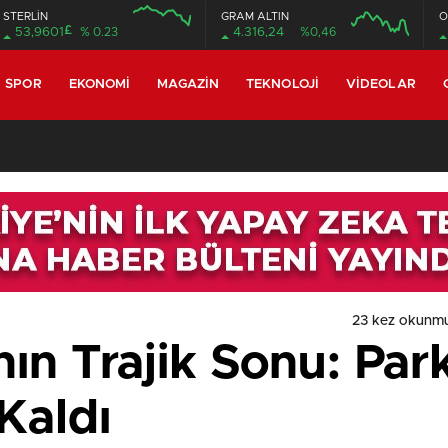
STERLİN
GRAM ALTIN
O
£
53,9601
% 0.23
4.316,24
%0,46
SPOR
EKONOMI
MAGAZIN
TEKNOLOJI
VIDEOLAR
23 kez okunmu
ın Trajik Sonu: Par
Kaldı