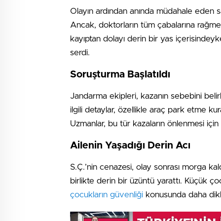
Olayın ardından anında müdahale eden sağlı
Ancak, doktorların tüm çabalarına rağme
kayıptan dolayı derin bir yas içerisindeyke
serdi.
Soruşturma Başlatıldı
Jandarma ekipleri, kazanın sebebini beli
ilgili detaylar, özellikle araç park etme ku
Uzmanlar, bu tür kazaların önlenmesi için a
Ailenin Yaşadığı Derin Acı
S.Ç.’nin cenazesi, olay sonrası morga kald
birlikte derin bir üzüntü yarattı. Küçük ç
çocukların güvenliği
konusunda daha dikka