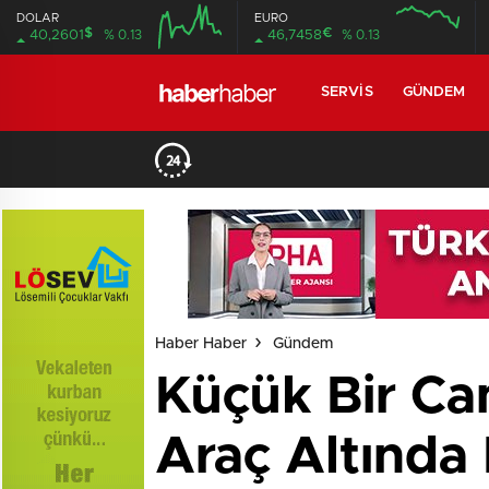
DOLAR
EURO
$
€
40,2601
% 0.13
46,7458
% 0.13
SERVIS
GÜNDEM
Haber Haber
Gündem
Küçük Bir Can
Araç Altında 