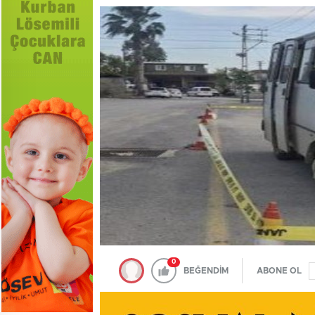
0
BEĞENDİM
ABONE OL