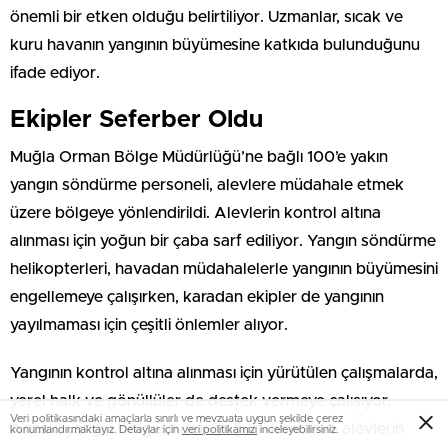
önemli bir etken olduğu belirtiliyor. Uzmanlar, sıcak ve
kuru havanın yangının büyümesine katkıda bulunduğunu
ifade ediyor.
Ekipler Seferber Oldu
Muğla Orman Bölge Müdürlüğü’ne bağlı 100’e yakın
yangın söndürme personeli, alevlere müdahale etmek
üzere bölgeye yönlendirildi. Alevlerin kontrol altına
alınması için yoğun bir çaba sarf ediliyor. Yangın söndürme
helikopterleri, havadan müdahalelerle yangının büyümesini
engellemeye çalışırken, karadan ekipler de yangının
yayılmaması için çeşitli önlemler alıyor.
Yangının kontrol altına alınması için yürütülen çalışmalarda,
yerel halk ve gönüllüler de destek vermeye çalışıyor.
Veri politikasındaki amaçlarla sınırlı ve mevzuata uygun şekilde çerez
Ancak, yangın bölgesindeki yoğun duman ve alevlerin
konumlandırmaktayız. Detaylar için
veri politikamızı
inceleyebilirsiniz.