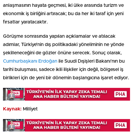
anlaşmasının hayata geçmesi, iki ülke arasında turizm ve
ekonomik iş birliğini artıracak; bu da her iki taraf için yeni
fırsatlar yaratacaktır.
Görüşme sonrasında yapılan açıklamalar ve atılacak
adımlar, Türkiye’nin dış politikadaki yöneliminin ne yönde
şekilleneceğini de gözler önüne serecek. Sonuç olarak,
Cumhurbaşkanı Erdoğan
ile Suudi Dışişleri Bakanı’nın bu
tarihi buluşması, sadece ikili ilişkiler için değil, bölgesel iş
birlikleri için de yeni bir dönemin başlangıcına işaret ediyor.
Kaynak:
Milliyet