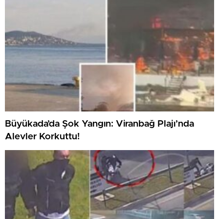
Büyükada’da Şok Yangın: Viranbağ Plajı’nda
Alevler Korkuttu!